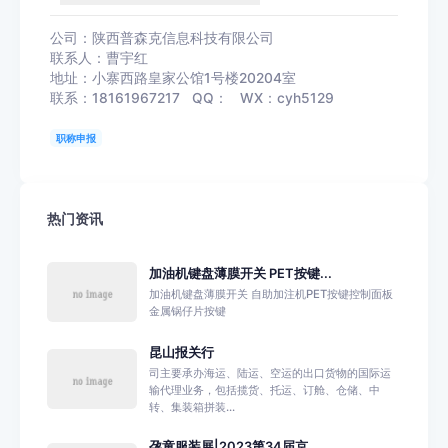
公司：陕西普森克信息科技有限公司
联系人：曹宇红
地址：小寨西路皇家公馆1号楼20204室
联系：18161967217 QQ： WX：cyh5129
职称申报
热门资讯
加油机键盘薄膜开关 PET按键...
加油机键盘薄膜开关 自助加注机PET按键控制面板
金属锅仔片按键
昆山报关行
司主要承办海运、陆运、空运的出口货物的国际运
输代理业务，包括揽货、托运、订舱、仓储、中
转、集装箱拼装...
孕童服装展|2023第34届京...