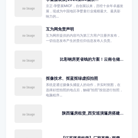
京正·孕婴展MICF，自创展以来，历经十余年卓越发
展，现成为中国地区孕婴童行业规模最大、最具影
响力的...
互为网免责声明
互为网所提供的内容均为第三方用户注册并发布，
一切信息发布产生的责任归信息发布人负责。
比彩钢房更省钱的方案！云南仓储...
抠像技术、抠蓝抠绿虚拟拍照
系统是通过摄像头捕捉人的动作，并实时抠图，在
选择好想拍照的地点后，触碰“拍照”按扭进行拍照，
电脑程序...
陕西篷房租赁_西安巡演篷房搭建...