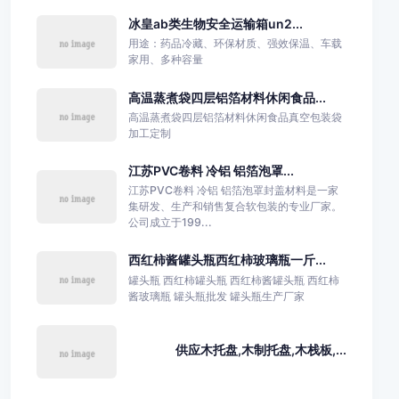
冰皇ab类生物安全运输箱un2...
用途：药品冷藏、环保材质、强效保温、车载
家用、多种容量
高温蒸煮袋四层铝箔材料休闲食品...
高温蒸煮袋四层铝箔材料休闲食品真空包装袋
加工定制
江苏PVC卷料 冷铝 铝箔泡罩...
江苏PVC卷料 冷铝 铝箔泡罩封盖材料是一家
集研发、生产和销售复合软包装的专业厂家。
公司成立于199...
西红柿酱罐头瓶西红柿玻璃瓶一斤...
罐头瓶 西红柿罐头瓶 西红柿酱罐头瓶 西红柿
酱玻璃瓶 罐头瓶批发 罐头瓶生产厂家
供应木托盘,木制托盘,木栈板,...