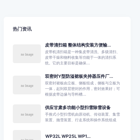
热门资讯
皮带清扫箱 整体结构安装方便输...
皮带机清扫箱是一种集皮带清洗、多级清扫、
皮带干燥和物料收集等功能于一体的清扫系
统。它的主要目标是确保...
双密封Y型防溢裙板夹持器压件厂...
双密封裙板由立板、侧板组成，侧板与立板为
一体，起到双层密封的作用，密封效果好；可
根据皮带边缘与导料槽...
供应甘肃多功能小型扫雪除雪设备
手推式小型扫雪机由原动机、传动装置、集雪
装置、抛雪装置、行走系统和操作系统组成
WP32L WP25L WP1...