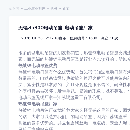
互为网
工业农业制造
机械
正文
无锡zlp630电动吊篮-电动吊篮厂家
2026-01-28 12:37:10发布 信息编号：1638 浏览：
0
次
很多的做电动吊篮的朋友都知道，热镀锌电动吊篮是比烤
家，而无锡的热镀锌电动吊篮又是行业内比较好的，所以
热镀锌电动吊篮优势
热镀锌电动吊篮有什么优势呢，首先我们知道电动吊篮有
数最高的。电动吊篮经过热镀锌的处理之后可以使吊篮内
层，紧密性是非常好的，并且外观也是很不错的。耐磨性
外表很容易被破坏，发生生锈、腐蚀的现象，既不美观，
电动吊篮无锡厂家--江苏锡篮重工有限公司。
热镀锌电动吊篮厂家
热镀锌电动吊篮厂家我推荐大家选择无锡这里的厂家，因
的话，大家可以选择我们厂的电动吊篮，因为江苏锡篮重工
明显的竞争优势的。并且包含钢丝绳、电缆线、安全大绳，
吊篮厂家的好选择。