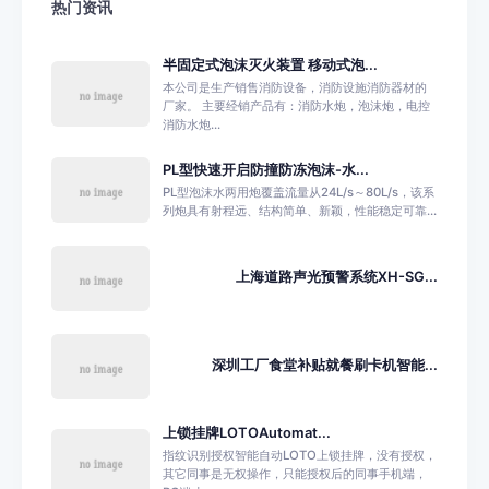
热门资讯
半固定式泡沫灭火装置 移动式泡...
本公司是生产销售消防设备，消防设施消防器材的
厂家。 主要经销产品有：消防水炮，泡沫炮，电控
消防水炮...
PL型快速开启防撞防冻泡沫-水...
PL型泡沫水两用炮覆盖流量从24L/s～80L/s，该系
列炮具有射程远、结构简单、新颖，性能稳定可靠...
上海道路声光预警系统XH-SG...
深圳工厂食堂补贴就餐刷卡机智能...
上锁挂牌LOTOAutomat...
指纹识别授权智能自动LOTO上锁挂牌，没有授权，
其它同事是无权操作，只能授权后的同事手机端，