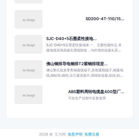
SD200-4T-11G/15...
SJC-D40*5石墨柔性接地...
SJC-D40*5石墨柔性接地体 一、主要性能特点 本
接地缆采用高碳石墨线制造，与杆塔的连接头采...
佛山铜排导电铜排T2紫铜排现货...
佛山擎亿批发零售铜接线端子,异形接线端子,铜接地
线,铜铝排,铜排,法兰接连接片,母线软连接,铝排,铝...
ABS塑料周转电缆盘400型厂...
可在生产过程中反复使用
2026 ©
互为网
免责声明
免费注册