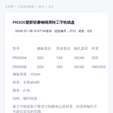
互为网
工业农业制造
电气
正文
PN300塑胶研磨钢绳周转工字轮线盘
2026-01-28 12:37:34发布 信息编号：2112 浏览：
0
次
型号
侧板直径
筒体直径
轴孔直径
外宽
PN300A
300
130
30/40
250
PN300B
300
160
30/40
190/250
侧板厚度：15mm
材质：全新abs料
颜色：白色
结构：螺杆组装
量大可根据客户要求订制颜色以及材质，内宽和轴孔不
可超过适当的范围。