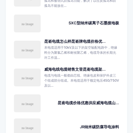
孤岛和被动式防孤岛功能，解决了以往反孤岛和防
孤岛不能放在...
SXC型纳米碳离子石墨接地极
昆嵛电缆怎么样昆嵛牌电缆价格优...
本电缆适用于10kV及以下的架空输配电路中，绝缘
料分为聚氯乙烯和耐候聚乙烯，电缆导体的长期允
许工作温...
威海电线电缆销售文登昆嵛电缆架...
电缆与电线一般都由芯线、绝缘包皮和保护外皮三
个组成部分组成。本电缆适用于额定电压450/750V
及以...
昆嵛电缆价格优惠供应威海电缆山...
JR纳米碳防腐导电涂料