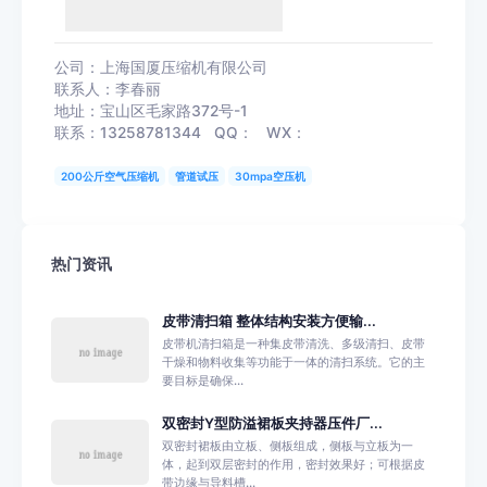
公司：上海国厦压缩机有限公司
联系人：李春丽
地址：宝山区毛家路372号-1
联系：13258781344 QQ： WX：
200公斤空气压缩机
管道试压
30mpa空压机
热门资讯
皮带清扫箱 整体结构安装方便输...
皮带机清扫箱是一种集皮带清洗、多级清扫、皮带
干燥和物料收集等功能于一体的清扫系统。它的主
要目标是确保...
双密封Y型防溢裙板夹持器压件厂...
双密封裙板由立板、侧板组成，侧板与立板为一
体，起到双层密封的作用，密封效果好；可根据皮
带边缘与导料槽...