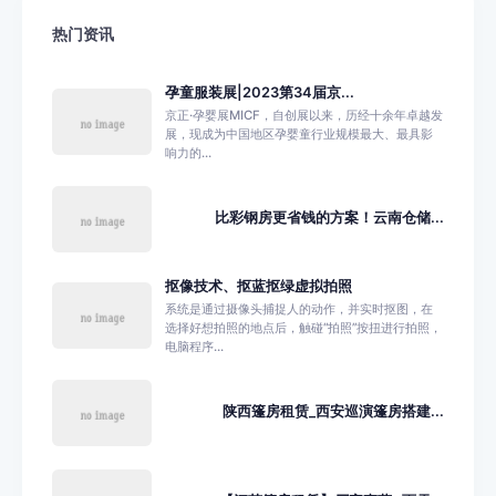
热门资讯
孕童服装展|2023第34届京...
京正·孕婴展MICF，自创展以来，历经十余年卓越发
展，现成为中国地区孕婴童行业规模最大、最具影
响力的...
比彩钢房更省钱的方案！云南仓储...
抠像技术、抠蓝抠绿虚拟拍照
系统是通过摄像头捕捉人的动作，并实时抠图，在
选择好想拍照的地点后，触碰“拍照”按扭进行拍照，
电脑程序...
陕西篷房租赁_西安巡演篷房搭建...