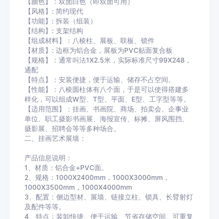
【颜色】：双面白色（即双面可用）
【风格】: 简约现代
【功能】: 拆装（组装）
【结构】: 支架结构
【组成材料】：八棱柱、展板、联板、锁件
【材质】: 边框为铝合金，展板为PVC贴面复合板
【规格】：通常叫法1X2.5米，实际标准尺寸99X248，
通配
【特点】：安装便捷，便于运输、储存不占空间。
【性能】：八棱圆柱体有八个面，于是可以使得搭建多
样化，可以组成W型、T型、平面、E型、工字型等等。
【适用范围】：挂画、书画院、商场、拍卖会、企事业
单位、职工摄影书画展、海报宣传、标摊、屏风围挡、
摄影展、招聘会等等多种场合。
二、挂画艺术展墙：
产品信息说明：
1、材质：铝合金+PVC面。
2、规格：1000X2400mm，1000X3000mm，
1000X3500mm，1000X4000mm
3、配置：侧边型材、展墙、链接立柱、锁具、长臂射灯
及配件等等。
4、特点：装卸快捷、便于运输、节省存储空间、可重复