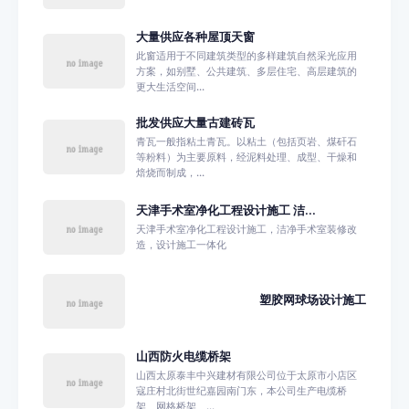
大量供应各种屋顶天窗
此窗适用于不同建筑类型的多样建筑自然采光应用
方案，如别墅、公共建筑、多层住宅、高层建筑的
更大生活空间...
批发供应大量古建砖瓦
青瓦一般指粘土青瓦。以粘土（包括页岩、煤矸石
等粉料）为主要原料，经泥料处理、成型、干燥和
焙烧而制成，...
天津手术室净化工程设计施工 洁...
天津手术室净化工程设计施工，洁净手术室装修改
造，设计施工一体化
塑胶网球场设计施工
山西防火电缆桥架
山西太原泰丰中兴建材有限公司位于太原市小店区
寇庄村北街世纪嘉园南门东，本公司生产电缆桥
架、网格桥架、...