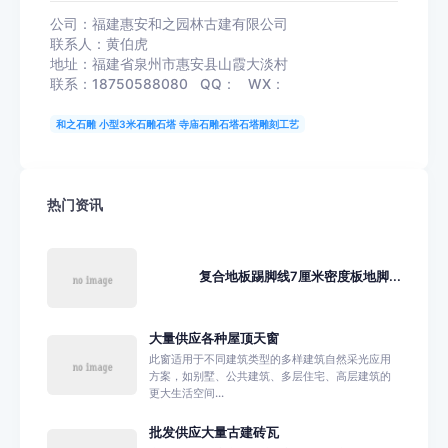
公司：福建惠安和之园林古建有限公司
联系人：黄伯虎
地址：福建省泉州市惠安县山霞大淡村
联系：18750588080 QQ： WX：
和之石雕 小型3米石雕石塔 寺庙石雕石塔石塔雕刻工艺
热门资讯
复合地板踢脚线7厘米密度板地脚...
大量供应各种屋顶天窗
此窗适用于不同建筑类型的多样建筑自然采光应用
方案，如别墅、公共建筑、多层住宅、高层建筑的
更大生活空间...
批发供应大量古建砖瓦