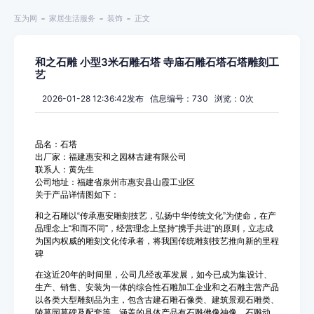
互为网
家居生活服务
装饰
正文
和之石雕 小型3米石雕石塔 寺庙石雕石塔石塔雕刻工
艺
2026-01-28 12:36:42发布 信息编号：730 浏览：
0
次
品名：石塔
出厂家：福建惠安和之园林古建有限公司
联系人：黄先生
公司地址：福建省泉州市惠安县山霞工业区
关于产品详情图如下：
和之石雕以“传承惠安雕刻技艺，弘扬中华传统文化”为使命，在产
品理念上“和而不同”，经营理念上坚持“携手共进”的原则，立志成
为国内权威的雕刻文化传承者，将我国传统雕刻技艺推向新的里程
碑
在这近20年的时间里，公司几经改革发展，如今已成为集设计、
生产、销售、安装为一体的综合性石雕加工企业和之石雕主营产品
以各类大型雕刻品为主，包含古建石雕石像类、建筑景观石雕类、
陵墓园墓碑及配套等，涵盖的具体产品有石雕佛像神像、石雕动