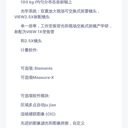
100 kg l均匀分布在坐标轴上
光学系统：双重放大视场可交换式前置镜头，
VIEW2.5X标配镜头
单一倍率，工作安装背光和视场交换式前镜产学研，
标配为
VIEW 1X变焦管
和
2.5X镜头
计量软件
:
可选项
: Elements
可选项
Measure-X
可选项软件模块
:
区域多点自动
ju jiao
连续捕获图像
(CIC)
先进的图像滤光和图像拼接，自定义