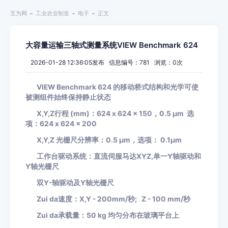
互为网
工业农业制造
电子
正文
大容量运输三轴式测量系统VIEW Benchmark 624
2026-01-28 12:36:05发布 信息编号：781 浏览：
0
次
VIEW Benchmark 624 的移动桥式结构和光学可使
被测组件始终保持静止状态
X,Y,Z行程 (mm)：624 x 624 x 150，0.5 μm 选
项：624 x 624 x 200
X,Y,Z 光栅尺分辨率：0.5 μm，选项： 0.1μm
工作台驱动系统：直流伺服马达
XYZ,单一Y轴驱动和
Y轴光栅尺
双
Y-轴驱动及Y轴光栅尺
Z
ui da
速度：
X,Y - 200mm/秒; Z - 100 mm/秒
Z
ui da
承载量：
50 kg 均匀分布在玻璃平台上