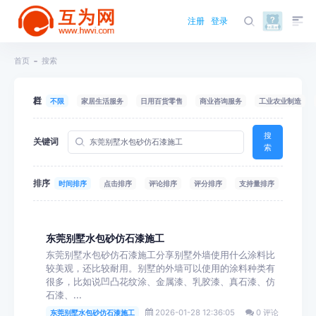
注册
登录
首页
搜索
栏目
不限
家居生活服务
日用百货零售
商业咨询服务
工业农业制造
搜
关键词
索
排序
时间排序
点击排序
评论排序
评分排序
支持量排序
东莞别墅水包砂仿石漆施工
东莞别墅水包砂仿石漆施工分享别墅外墙使用什么涂料比
较美观‌‌，还比较耐用。别墅的外墙可以使用的涂料种类有
很多，比如说凹凸花纹涂、金属漆、乳胶漆、真石漆、仿
石漆、...
2026-01-28 12:36:05
0 评论
东莞别墅水包砂仿石漆施工