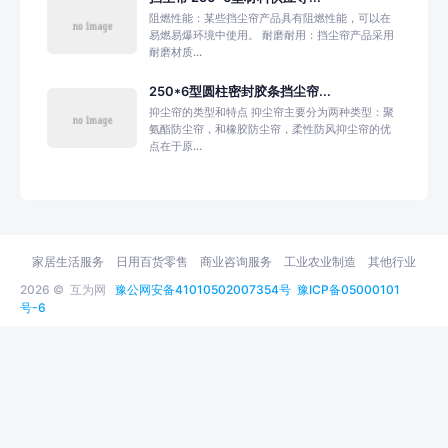
阻燃性能：某些挡尘帘产品具有阻燃性能，可以在
易燃易爆环境中使用。 耐磨耐用：挡尘帘产品采用
耐磨材质...
250*6型圆柱密封胶条挡尘帘...
抑尘帘的类型和特点 抑尘帘主要分为两种类型：聚
氨酯防尘帘，和橡胶防尘帘，柔性防风抑尘帘的优
点在于原...
家居生活服务
日用百货零售
商业咨询服务
工业农业制造
其他行业
2026 ©
互为网
豫公网安备41010502007354号
豫ICP备05000101
号-6