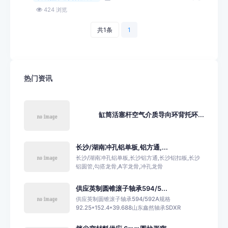
424 浏览
共1条
1
热门资讯
缸筒活塞杆空气介质导向环背托环...
长沙/湖南冲孔铝单板,铝方通,...
长沙/湖南冲孔铝单板,长沙铝方通,长沙铝扣板,长沙
铝圆管,勾搭龙骨,A字龙骨,冲孔龙骨
供应英制圆锥滚子轴承594/5...
供应英制圆锥滚子轴承594/592A规格
92.25*152.4*39.688山东鑫然轴承SDXR