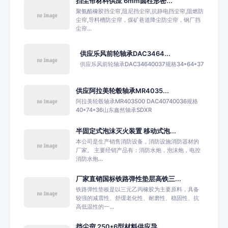
挡尘帘材料供应 6mm圆柱形密...
聚氨酯橡胶挡尘帘,阻尼挡尘帘,抗静电挡尘帘,阻燃防
尘帘,导料槽防尘帘，煤矿巷道降尘防尘帘，钢厂挡
尘帘...
供应乐风前轮轴承DAC3464...
供应乐风前轮轴承DAC34640037规格34*64*37
供应阿拉美轮毂轴承MR4035...
阿拉美轮毂轴承MR403500 DAC40740036规格
40*74*36山东鑫然轴承SDXR
半固定式泡沫灭火装置 移动式泡...
本公司是生产销售消防设备，消防设施消防器材的
厂家。 主要经销产品有：消防水炮，泡沫炮，电控
消防水炮...
厂家直销国标铁路弹性垫层高铁三...
铁路弹性垫板是以三元乙丙橡胶为主要原料，具备
较强的减震性、舒缓老化性、耐磨性、稳固性、抗
高低温性的一...
挡尘帘 250*6型材料供应导...