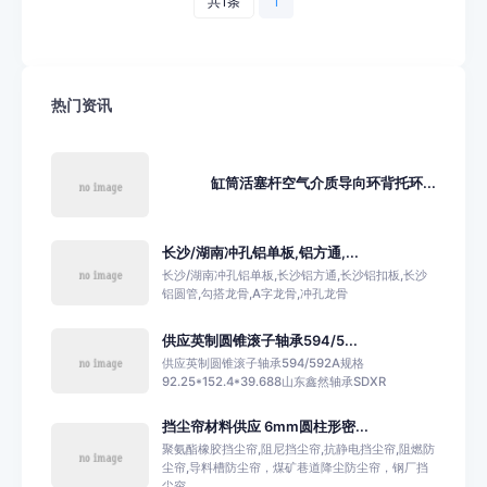
共1条
1
热门资讯
缸筒活塞杆空气介质导向环背托环...
长沙/湖南冲孔铝单板,铝方通,...
长沙/湖南冲孔铝单板,长沙铝方通,长沙铝扣板,长沙
铝圆管,勾搭龙骨,A字龙骨,冲孔龙骨
供应英制圆锥滚子轴承594/5...
供应英制圆锥滚子轴承594/592A规格
92.25*152.4*39.688山东鑫然轴承SDXR
挡尘帘材料供应 6mm圆柱形密...
聚氨酯橡胶挡尘帘,阻尼挡尘帘,抗静电挡尘帘,阻燃防
尘帘,导料槽防尘帘，煤矿巷道降尘防尘帘，钢厂挡
尘帘...