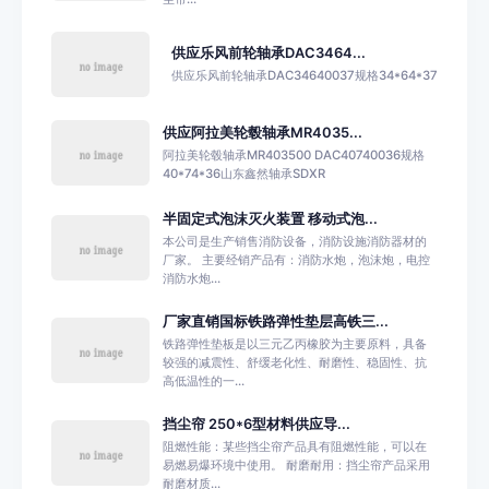
供应乐风前轮轴承DAC3464...
供应乐风前轮轴承DAC34640037规格34*64*37
供应阿拉美轮毂轴承MR4035...
阿拉美轮毂轴承MR403500 DAC40740036规格
40*74*36山东鑫然轴承SDXR
半固定式泡沫灭火装置 移动式泡...
本公司是生产销售消防设备，消防设施消防器材的
厂家。 主要经销产品有：消防水炮，泡沫炮，电控
消防水炮...
厂家直销国标铁路弹性垫层高铁三...
铁路弹性垫板是以三元乙丙橡胶为主要原料，具备
较强的减震性、舒缓老化性、耐磨性、稳固性、抗
高低温性的一...
挡尘帘 250*6型材料供应导...
阻燃性能：某些挡尘帘产品具有阻燃性能，可以在
易燃易爆环境中使用。 耐磨耐用：挡尘帘产品采用
耐磨材质...