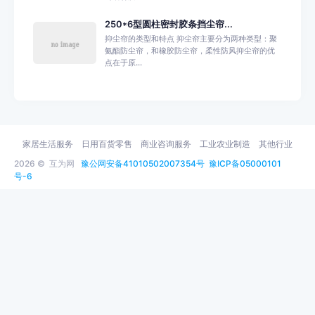
250*6型圆柱密封胶条挡尘帘...
抑尘帘的类型和特点 抑尘帘主要分为两种类型：聚
氨酯防尘帘，和橡胶防尘帘，柔性防风抑尘帘的优
点在于原...
家居生活服务
日用百货零售
商业咨询服务
工业农业制造
其他行业
2026 ©
互为网
豫公网安备41010502007354号
豫ICP备05000101
号-6