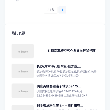
共1条
1
热门资讯
缸筒活塞杆空气介质导向环背托环...
长沙/湖南冲孔铝单板,铝方通,...
长沙/湖南冲孔铝单板,长沙铝方通,长沙铝扣板,长沙
铝圆管,勾搭龙骨,A字龙骨,冲孔龙骨
供应英制圆锥滚子轴承594/5...
供应英制圆锥滚子轴承594/592A规格
92.25*152.4*39.688山东鑫然轴承SDXR
挡尘帘材料供应 6mm圆柱形密...