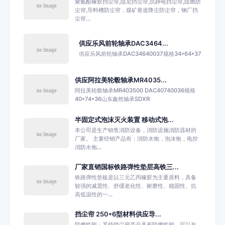
聚氨酯橡胶挡尘帘,阻尼挡尘帘,抗静电挡尘帘,阻燃防
尘帘,导料槽防尘帘，煤矿巷道降尘防尘帘，钢厂挡
尘帘...
供应乐风前轮轴承DAC3464...
供应乐风前轮轴承DAC34640037规格34*64*37
供应阿拉美轮毂轴承MR4035...
阿拉美轮毂轴承MR403500 DAC40740036规格
40*74*36山东鑫然轴承SDXR
半固定式泡沫灭火装置 移动式泡...
本公司是生产销售消防设备，消防设施消防器材的
厂家。 主要经销产品有：消防水炮，泡沫炮，电控
消防水炮...
厂家直销国标铁路弹性垫层高铁三...
铁路弹性垫板是以三元乙丙橡胶为主要原料，具备
较强的减震性、舒缓老化性、耐磨性、稳固性、抗
高低温性的一...
挡尘帘 250*6型材料供应导...
阻燃性能：某些挡尘帘产品具有阻燃性能，可以在