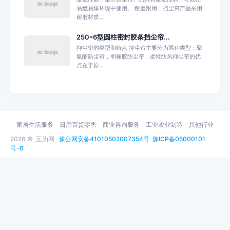
易燃易爆环境中使用。 耐磨耐用：挡尘帘产品采用
耐磨材质...
250*6型圆柱密封胶条挡尘帘...
抑尘帘的类型和特点 抑尘帘主要分为两种类型：聚
氨酯防尘帘，和橡胶防尘帘，柔性防风抑尘帘的优
点在于原...
家居生活服务
日用百货零售
商业咨询服务
工业农业制造
其他行业
2026 ©
互为网
豫公网安备41010502007354号
豫ICP备05000101
号-6