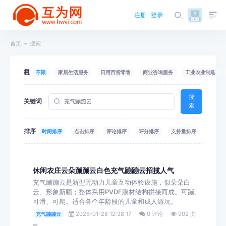
注册
登录
首页
搜索
栏目
不限
家居生活服务
日用百货零售
商业咨询服务
工业农业制造
搜
关键词
索
排序
时间排序
点击排序
评论排序
评分排序
支持量排序
休闲农庄云朵蹦蹦云白色充气蹦蹦云招揽人气
充气蹦蹦云是新型无动力儿童互动体验设施，似朵朵白
云、形象新颖；整体采用PVDF膜材结构拼接而成。可蹦、
可滑、可爬。适合各个年龄段的儿童和成人游玩。
2026-01-28 12:38:17
0 评论
902 浏
充气蹦蹦云
览