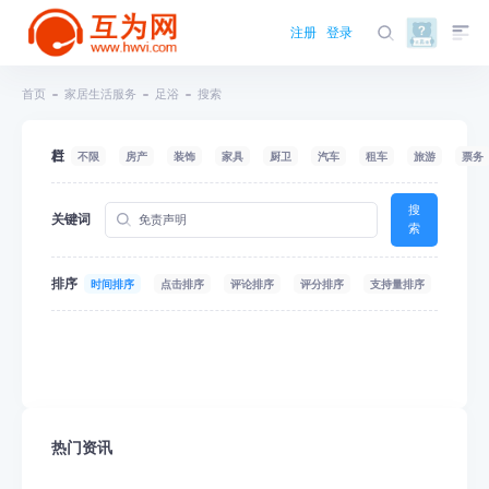
注册
登录
首页
家居生活服务
足浴
搜索
栏目
不限
房产
装饰
家具
厨卫
汽车
租车
旅游
票务
搜
关键词
索
排序
时间排序
点击排序
评论排序
评分排序
支持量排序
热门资讯