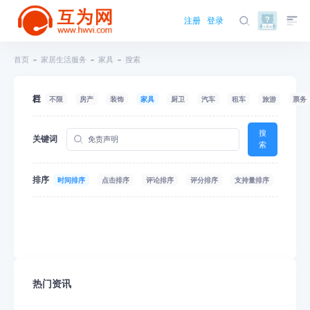
注册
登录
首页
家居生活服务
家具
搜索
栏目
不限
房产
装饰
家具
厨卫
汽车
租车
旅游
票务
搜
关键词
索
排序
时间排序
点击排序
评论排序
评分排序
支持量排序
热门资讯