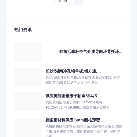
共1条
1
热门资讯
缸筒活塞杆空气介质导向环背托环...
长沙/湖南冲孔铝单板,铝方通,...
长沙/湖南冲孔铝单板,长沙铝方通,长沙铝扣板,长沙
铝圆管,勾搭龙骨,A字龙骨,冲孔龙骨
供应英制圆锥滚子轴承594/5...
供应英制圆锥滚子轴承594/592A规格
92.25*152.4*39.688山东鑫然轴承SDXR
挡尘帘材料供应 6mm圆柱形密...
聚氨酯橡胶挡尘帘,阻尼挡尘帘,抗静电挡尘帘,阻燃防
尘帘,导料槽防尘帘，煤矿巷道降尘防尘帘，钢厂挡
尘帘...