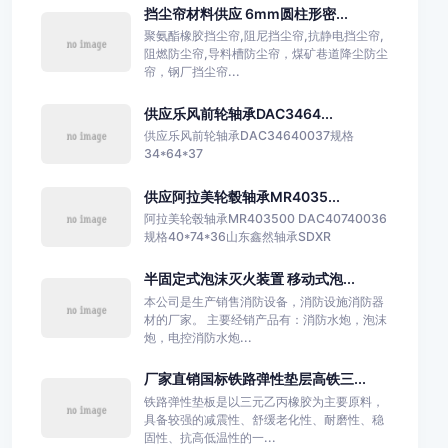
挡尘帘材料供应 6mm圆柱形密...
聚氨酯橡胶挡尘帘,阻尼挡尘帘,抗静电挡尘帘,
阻燃防尘帘,导料槽防尘帘，煤矿巷道降尘防尘
帘，钢厂挡尘帘...
供应乐风前轮轴承DAC3464...
供应乐风前轮轴承DAC34640037规格
34*64*37
供应阿拉美轮毂轴承MR4035...
阿拉美轮毂轴承MR403500 DAC40740036
规格40*74*36山东鑫然轴承SDXR
半固定式泡沫灭火装置 移动式泡...
本公司是生产销售消防设备，消防设施消防器
材的厂家。 主要经销产品有：消防水炮，泡沫
炮，电控消防水炮...
厂家直销国标铁路弹性垫层高铁三...
铁路弹性垫板是以三元乙丙橡胶为主要原料，
具备较强的减震性、舒缓老化性、耐磨性、稳
固性、抗高低温性的一...