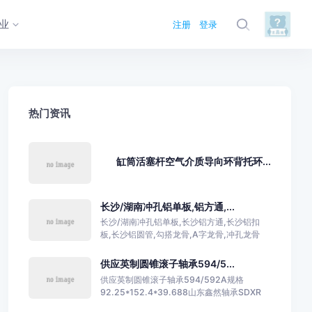
业
注册
登录
热门资讯
缸筒活塞杆空气介质导向环背托环...
长沙/湖南冲孔铝单板,铝方通,...
长沙/湖南冲孔铝单板,长沙铝方通,长沙铝扣
板,长沙铝圆管,勾搭龙骨,A字龙骨,冲孔龙骨
供应英制圆锥滚子轴承594/5...
供应英制圆锥滚子轴承594/592A规格
92.25*152.4*39.688山东鑫然轴承SDXR