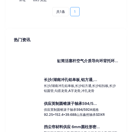
共1条
1
热门资讯
缸筒活塞杆空气介质导向环背托环...
长沙/湖南冲孔铝单板,铝方通,...
长沙/湖南冲孔铝单板,长沙铝方通,长沙铝扣板,长沙
铝圆管,勾搭龙骨,A字龙骨,冲孔龙骨
供应英制圆锥滚子轴承594/5...
供应英制圆锥滚子轴承594/592A规格
92.25*152.4*39.688山东鑫然轴承SDXR
挡尘帘材料供应 6mm圆柱形密...