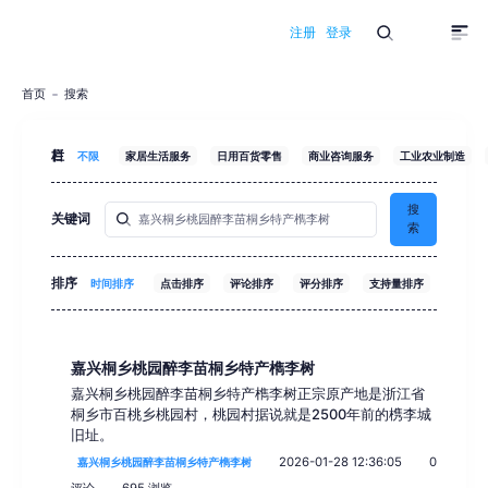
注册
登录
首页
搜索
栏目
不限
家居生活服务
日用百货零售
商业咨询服务
工业农业制造
搜
关键词
索
排序
时间排序
点击排序
评论排序
评分排序
支持量排序
嘉兴桐乡桃园醉李苗桐乡特产檇李树
嘉兴桐乡桃园醉李苗桐乡特产檇李树正宗原产地是浙江省
桐乡市百桃乡桃园村，桃园村据说就是2500年前的槜李城
旧址。
2026-01-28 12:36:05
0
嘉兴桐乡桃园醉李苗桐乡特产檇李树
评论
695 浏览