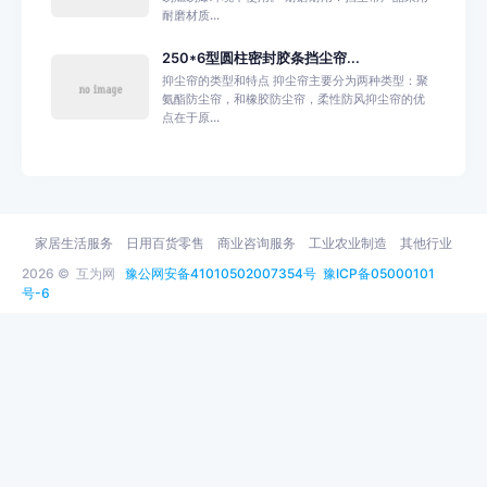
耐磨材质...
250*6型圆柱密封胶条挡尘帘...
抑尘帘的类型和特点 抑尘帘主要分为两种类型：聚
氨酯防尘帘，和橡胶防尘帘，柔性防风抑尘帘的优
点在于原...
家居生活服务
日用百货零售
商业咨询服务
工业农业制造
其他行业
2026 ©
互为网
豫公网安备41010502007354号
豫ICP备05000101
号-6