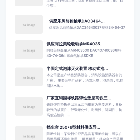
尘帘,导料槽防尘帘，煤矿巷道降尘防尘帘，钢厂挡
尘帘...
供应乐风前轮轴承DAC3464...
供应乐风前轮轴承DAC34640037规格34*64*37
供应阿拉美轮毂轴承MR4035...
阿拉美轮毂轴承MR403500 DAC40740036规格
40*74*36山东鑫然轴承SDXR
半固定式泡沫灭火装置 移动式泡...
本公司是生产销售消防设备，消防设施消防器材的
厂家。 主要经销产品有：消防水炮，泡沫炮，电控
消防水炮...
厂家直销国标铁路弹性垫层高铁三...
铁路弹性垫板是以三元乙丙橡胶为主要原料，具备
较强的减震性、舒缓老化性、耐磨性、稳固性、抗
高低温性的一...
挡尘帘 250*6型材料供应导...
阻燃性能：某些挡尘帘产品具有阻燃性能，可以在
易燃易爆环境中使用。 耐磨耐用：挡尘帘产品采用