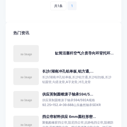
共1条
1
热门资讯
缸筒活塞杆空气介质导向环背托环...
长沙/湖南冲孔铝单板,铝方通,...
长沙/湖南冲孔铝单板,长沙铝方通,长沙铝扣板,长沙
铝圆管,勾搭龙骨,A字龙骨,冲孔龙骨
供应英制圆锥滚子轴承594/5...
供应英制圆锥滚子轴承594/592A规格
92.25*152.4*39.688山东鑫然轴承SDXR
挡尘帘材料供应 6mm圆柱形密...
聚氨酯橡胶挡尘帘,阻尼挡尘帘,抗静电挡尘帘,阻燃防