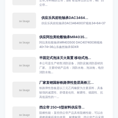
尘帘,导料槽防尘帘，煤矿巷道降尘防尘帘，钢厂挡
尘帘...
供应乐风前轮轴承DAC3464...
供应乐风前轮轴承DAC34640037规格34*64*37
供应阿拉美轮毂轴承MR4035...
阿拉美轮毂轴承MR403500 DAC40740036规格
40*74*36山东鑫然轴承SDXR
半固定式泡沫灭火装置 移动式泡...
本公司是生产销售消防设备，消防设施消防器材的
厂家。 主要经销产品有：消防水炮，泡沫炮，电控
消防水炮...
厂家直销国标铁路弹性垫层高铁三...
铁路弹性垫板是以三元乙丙橡胶为主要原料，具备
较强的减震性、舒缓老化性、耐磨性、稳固性、抗
高低温性的一...
挡尘帘 250*6型材料供应导...
阻燃性能：某些挡尘帘产品具有阻燃性能，可以在
易燃易爆环境中使用。 耐磨耐用：挡尘帘产品采用