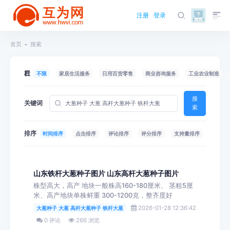
注册
登录
首页
搜索
栏目
不限
家居生活服务
日用百货零售
商业咨询服务
工业农业制造
搜
关键词
索
排序
时间排序
点击排序
评论排序
评分排序
支持量排序
山东铁杆大葱种子图片 山东高杆大葱种子图片
株型高大，高产 地块一般株高160-180厘米、 茎粗5厘
米、高产地块单株鲜重 300-1200克，整齐度好
2026-01-28 12:36:42
大葱种子 大葱 高杆大葱种子 铁杆大葱
0 评论
266 浏览