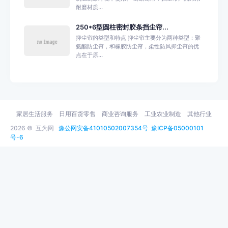
耐磨材质...
250*6型圆柱密封胶条挡尘帘...
抑尘帘的类型和特点 抑尘帘主要分为两种类型：聚
氨酯防尘帘，和橡胶防尘帘，柔性防风抑尘帘的优
点在于原...
家居生活服务
日用百货零售
商业咨询服务
工业农业制造
其他行业
2026 ©
互为网
豫公网安备41010502007354号
豫ICP备05000101
号-6