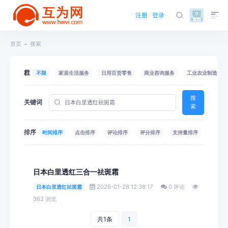
注册
登录
首页
搜索
栏目
不限
家居生活服务
日用百货零售
商业咨询服务
工业农业制造
搜
关键词
索
排序
时间排序
点击排序
评论排序
评分排序
支持量排序
日本白里透红三合一祛斑霜
2026-01-28 12:38:17
0 评论
日本白里透红祛斑霜
362 浏览
共1条
1