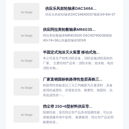
供应乐风前轮轴承DAC3464...
供应乐风前轮轴承DAC34640037规格34*64*37
供应阿拉美轮毂轴承MR4035...
阿拉美轮毂轴承MR403500 DAC40740036规格
40*74*36山东鑫然轴承SDXR
半固定式泡沫灭火装置 移动式泡...
本公司是生产销售消防设备，消防设施消防器材的
厂家。 主要经销产品有：消防水炮，泡沫炮，电控
消防水炮...
厂家直销国标铁路弹性垫层高铁三...
铁路弹性垫板是以三元乙丙橡胶为主要原料，具备
较强的减震性、舒缓老化性、耐磨性、稳固性、抗
高低温性的一...
挡尘帘 250*6型材料供应导...
阻燃性能：某些挡尘帘产品具有阻燃性能，可以在
易燃易爆环境中使用。 耐磨耐用：挡尘帘产品采用
耐磨材质...