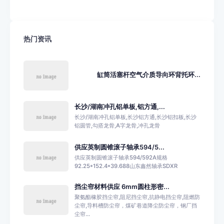
热门资讯
缸筒活塞杆空气介质导向环背托环...
长沙/湖南冲孔铝单板,铝方通,...
长沙/湖南冲孔铝单板,长沙铝方通,长沙铝扣板,长沙
铝圆管,勾搭龙骨,A字龙骨,冲孔龙骨
供应英制圆锥滚子轴承594/5...
供应英制圆锥滚子轴承594/592A规格
92.25*152.4*39.688山东鑫然轴承SDXR
挡尘帘材料供应 6mm圆柱形密...
聚氨酯橡胶挡尘帘,阻尼挡尘帘,抗静电挡尘帘,阻燃防
尘帘,导料槽防尘帘，煤矿巷道降尘防尘帘，钢厂挡
尘帘...