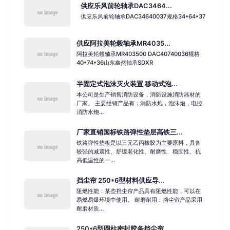
供应乐风前轮轴承DAC3464...
供应乐风前轮轴承DAC34640037规格34*64*37
供应阿拉美轮毂轴承MR4035...
阿拉美轮毂轴承MR403500 DAC40740036规格
40*74*36山东鑫然轴承SDXR
半固定式泡沫灭火装置 移动式泡...
本公司是生产销售消防设备，消防设施消防器材的
厂家。 主要经销产品有：消防水炮，泡沫炮，电控
消防水炮...
厂家直销国标铁路弹性垫层高铁三...
铁路弹性垫板是以三元乙丙橡胶为主要原料，具备
较强的减震性、舒缓老化性、耐磨性、稳固性、抗
高低温性的一...
挡尘帘 250*6型材料供应导...
阻燃性能：某些挡尘帘产品具有阻燃性能，可以在
易燃易爆环境中使用。 耐磨耐用：挡尘帘产品采用
耐磨材质...
250*6型圆柱密封胶条挡尘帘...