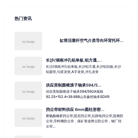
热门资讯
缸筒活塞杆空气介质导向环背托环...
长沙/湖南冲孔铝单板,铝方通,...
长沙/湖南冲孔铝单板,长沙铝方通,长沙铝扣板,长沙
铝圆管,勾搭龙骨,A字龙骨,冲孔龙骨
供应英制圆锥滚子轴承594/5...
供应英制圆锥滚子轴承594/592A规格
92.25*152.4*39.688山东鑫然轴承SDXR
挡尘帘材料供应 6mm圆柱形密...
聚氨酯橡胶挡尘帘,阻尼挡尘帘,抗静电挡尘帘,阻燃防
尘帘,导料槽防尘帘，煤矿巷道降尘防尘帘，钢厂挡
尘帘...