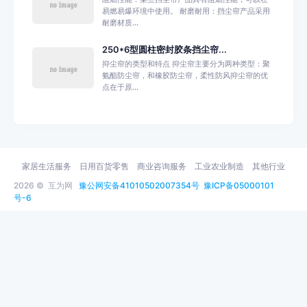
易燃易爆环境中使用。 耐磨耐用：挡尘帘产品采用
耐磨材质...
250*6型圆柱密封胶条挡尘帘...
抑尘帘的类型和特点 抑尘帘主要分为两种类型：聚
氨酯防尘帘，和橡胶防尘帘，柔性防风抑尘帘的优
点在于原...
家居生活服务
日用百货零售
商业咨询服务
工业农业制造
其他行业
2026 ©
互为网
豫公网安备41010502007354号
豫ICP备05000101
号-6