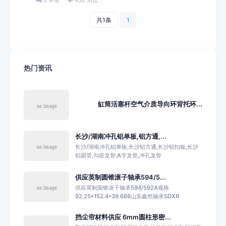
共1条
1
热门资讯
缸筒活塞杆空气介质导向环背托环...
长沙/湖南冲孔铝单板,铝方通,...
长沙/湖南冲孔铝单板,长沙铝方通,长沙铝扣板,长沙
铝圆管,勾搭龙骨,A字龙骨,冲孔龙骨
供应英制圆锥滚子轴承594/5...
供应英制圆锥滚子轴承594/592A规格
92.25*152.4*39.688山东鑫然轴承SDXR
挡尘帘材料供应 6mm圆柱形密...