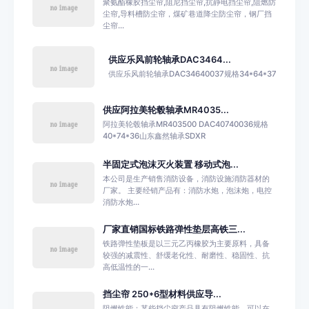
聚氨酯橡胶挡尘帘,阻尼挡尘帘,抗静电挡尘帘,阻燃防
尘帘,导料槽防尘帘，煤矿巷道降尘防尘帘，钢厂挡
尘帘...
供应乐风前轮轴承DAC3464...
供应乐风前轮轴承DAC34640037规格34*64*37
供应阿拉美轮毂轴承MR4035...
阿拉美轮毂轴承MR403500 DAC40740036规格
40*74*36山东鑫然轴承SDXR
半固定式泡沫灭火装置 移动式泡...
本公司是生产销售消防设备，消防设施消防器材的
厂家。 主要经销产品有：消防水炮，泡沫炮，电控
消防水炮...
厂家直销国标铁路弹性垫层高铁三...
铁路弹性垫板是以三元乙丙橡胶为主要原料，具备
较强的减震性、舒缓老化性、耐磨性、稳固性、抗
高低温性的一...
挡尘帘 250*6型材料供应导...
阻燃性能：某些挡尘帘产品具有阻燃性能，可以在