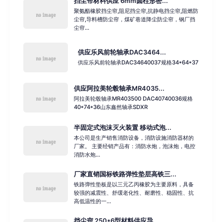
挡尘帘材料供应 6mm圆柱形密...
聚氨酯橡胶挡尘帘,阻尼挡尘帘,抗静电挡尘帘,阻燃防
尘帘,导料槽防尘帘，煤矿巷道降尘防尘帘，钢厂挡
尘帘...
供应乐风前轮轴承DAC3464...
供应乐风前轮轴承DAC34640037规格34*64*37
供应阿拉美轮毂轴承MR4035...
阿拉美轮毂轴承MR403500 DAC40740036规格
40*74*36山东鑫然轴承SDXR
半固定式泡沫灭火装置 移动式泡...
本公司是生产销售消防设备，消防设施消防器材的
厂家。 主要经销产品有：消防水炮，泡沫炮，电控
消防水炮...
厂家直销国标铁路弹性垫层高铁三...
铁路弹性垫板是以三元乙丙橡胶为主要原料，具备
较强的减震性、舒缓老化性、耐磨性、稳固性、抗
高低温性的一...
挡尘帘 250*6型材料供应导...