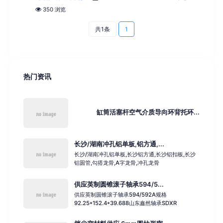
350 浏览
共1条
1
热门资讯
缸筒活塞杆空气介质导向环背托环...
长沙/湖南冲孔铝单板,铝方通,...
长沙/湖南冲孔铝单板,长沙铝方通,长沙铝扣板,长沙
铝圆管,勾搭龙骨,A字龙骨,冲孔龙骨
供应英制圆锥滚子轴承594/5...
供应英制圆锥滚子轴承594/592A规格
92.25*152.4*39.688山东鑫然轴承SDXR