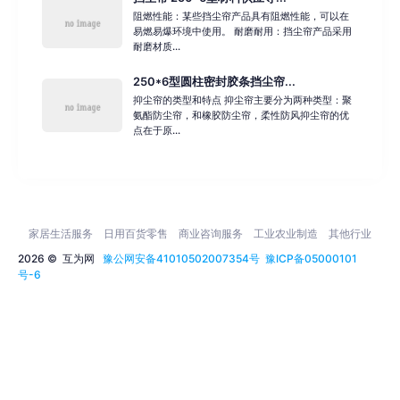
阻燃性能：某些挡尘帘产品具有阻燃性能，可以在
易燃易爆环境中使用。 耐磨耐用：挡尘帘产品采用
耐磨材质...
250*6型圆柱密封胶条挡尘帘...
抑尘帘的类型和特点 抑尘帘主要分为两种类型：聚
氨酯防尘帘，和橡胶防尘帘，柔性防风抑尘帘的优
点在于原...
家居生活服务
日用百货零售
商业咨询服务
工业农业制造
其他行业
2026 ©
互为网
豫公网安备41010502007354号
豫ICP备05000101
号-6