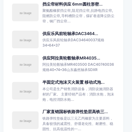
挡尘帘材料供应 6mm圆柱形密...
聚氨酯橡胶挡尘帘,阻尼挡尘帘,抗静电挡尘帘,
阻燃防尘帘,导料槽防尘帘，煤矿巷道降尘防尘
帘，钢厂挡尘帘...
供应乐风前轮轴承DAC3464...
供应乐风前轮轴承DAC34640037规格
34*64*37
供应阿拉美轮毂轴承MR4035...
阿拉美轮毂轴承MR403500 DAC40740036
规格40*74*36山东鑫然轴承SDXR
半固定式泡沫灭火装置 移动式泡...
本公司是生产销售消防设备，消防设施消防器
材的厂家。 主要经销产品有：消防水炮，泡沫
炮，电控消防水炮...
厂家直销国标铁路弹性垫层高铁三...
铁路弹性垫板是以三元乙丙橡胶为主要原料，
具备较强的减震性、舒缓老化性、耐磨性、稳
固性、抗高低温性的一...