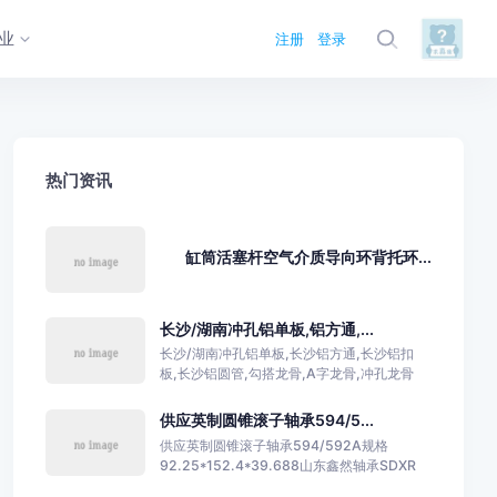
业
注册
登录
热门资讯
缸筒活塞杆空气介质导向环背托环...
长沙/湖南冲孔铝单板,铝方通,...
长沙/湖南冲孔铝单板,长沙铝方通,长沙铝扣
板,长沙铝圆管,勾搭龙骨,A字龙骨,冲孔龙骨
供应英制圆锥滚子轴承594/5...
供应英制圆锥滚子轴承594/592A规格
92.25*152.4*39.688山东鑫然轴承SDXR