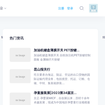
业
注册
登录
制卡
招牌
快递
信贷
期货
货运
担保
外贸
招商
热门资讯
加油机键盘薄膜开关 PET按键...
加油机键盘薄膜开关 自助加注机PET按键控制
面板 金属锅仔片按键
昆山报关行
司主要承办海运、陆运、空运的出口货物的国
际运输代理业务，包括揽货、托运、订舱、仓
储、中转、集装箱拼装...
孕童服装展|2023第34届京...
京正·孕婴展MICF，自创展以来，历经十余年
卓越发展，现成为中国地区孕婴童行业规模最