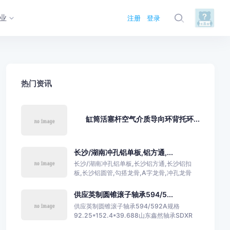
业
注册
登录
热门资讯
缸筒活塞杆空气介质导向环背托环...
长沙/湖南冲孔铝单板,铝方通,...
长沙/湖南冲孔铝单板,长沙铝方通,长沙铝扣
板,长沙铝圆管,勾搭龙骨,A字龙骨,冲孔龙骨
供应英制圆锥滚子轴承594/5...
供应英制圆锥滚子轴承594/592A规格
92.25*152.4*39.688山东鑫然轴承SDXR