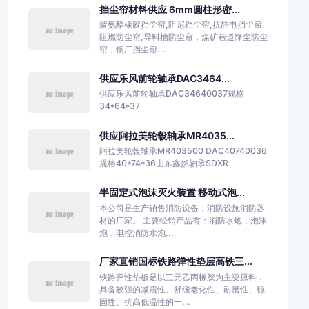
挡尘帘材料供应 6mm圆柱形密...
聚氨酯橡胶挡尘帘,阻尼挡尘帘,抗静电挡尘帘,
阻燃防尘帘,导料槽防尘帘，煤矿巷道降尘防尘
帘，钢厂挡尘帘...
供应乐风前轮轴承DAC3464...
供应乐风前轮轴承DAC34640037规格
34*64*37
供应阿拉美轮毂轴承MR4035...
阿拉美轮毂轴承MR403500 DAC40740036
规格40*74*36山东鑫然轴承SDXR
半固定式泡沫灭火装置 移动式泡...
本公司是生产销售消防设备，消防设施消防器
材的厂家。 主要经销产品有：消防水炮，泡沫
炮，电控消防水炮...
厂家直销国标铁路弹性垫层高铁三...
铁路弹性垫板是以三元乙丙橡胶为主要原料，
具备较强的减震性、舒缓老化性、耐磨性、稳
固性、抗高低温性的一...