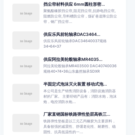
挡尘帘材料供应 6mm圆柱形密...
聚氨酯橡胶挡尘帘,阻尼挡尘帘,抗静电挡尘帘,
阻燃防尘帘,导料槽防尘帘，煤矿巷道降尘防尘
帘，钢厂挡尘帘...
供应乐风前轮轴承DAC3464...
供应乐风前轮轴承DAC34640037规格
34*64*37
供应阿拉美轮毂轴承MR4035...
阿拉美轮毂轴承MR403500 DAC40740036
规格40*74*36山东鑫然轴承SDXR
半固定式泡沫灭火装置 移动式泡...
本公司是生产销售消防设备，消防设施消防器
材的厂家。 主要经销产品有：消防水炮，泡沫
炮，电控消防水炮...
厂家直销国标铁路弹性垫层高铁三...
铁路弹性垫板是以三元乙丙橡胶为主要原料，
具备较强的减震性、舒缓老化性、耐磨性、稳
固性、抗高低温性的一...