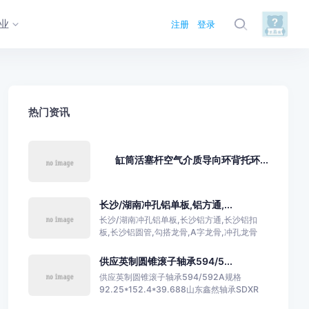
业
注册
登录
热门资讯
缸筒活塞杆空气介质导向环背托环...
长沙/湖南冲孔铝单板,铝方通,...
长沙/湖南冲孔铝单板,长沙铝方通,长沙铝扣
板,长沙铝圆管,勾搭龙骨,A字龙骨,冲孔龙骨
供应英制圆锥滚子轴承594/5...
供应英制圆锥滚子轴承594/592A规格
92.25*152.4*39.688山东鑫然轴承SDXR