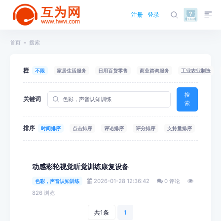
注册
登录
首页
搜索
栏目
不限
家居生活服务
日用百货零售
商业咨询服务
工业农业制造
搜
关键词
索
排序
时间排序
点击排序
评论排序
评分排序
支持量排序
动感彩轮视觉听觉训练康复设备
2026-01-28 12:36:42
0 评论
色彩，声音认知训练
826 浏览
共1条
1