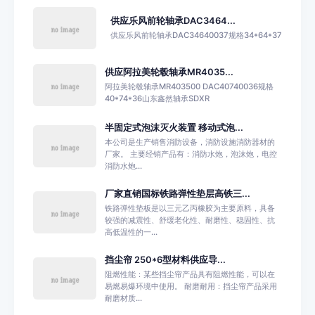
供应乐风前轮轴承DAC3464...
供应乐风前轮轴承DAC34640037规格34*64*37
供应阿拉美轮毂轴承MR4035...
阿拉美轮毂轴承MR403500 DAC40740036规格
40*74*36山东鑫然轴承SDXR
半固定式泡沫灭火装置 移动式泡...
本公司是生产销售消防设备，消防设施消防器材的
厂家。 主要经销产品有：消防水炮，泡沫炮，电控
消防水炮...
厂家直销国标铁路弹性垫层高铁三...
铁路弹性垫板是以三元乙丙橡胶为主要原料，具备
较强的减震性、舒缓老化性、耐磨性、稳固性、抗
高低温性的一...
挡尘帘 250*6型材料供应导...
阻燃性能：某些挡尘帘产品具有阻燃性能，可以在
易燃易爆环境中使用。 耐磨耐用：挡尘帘产品采用
耐磨材质...