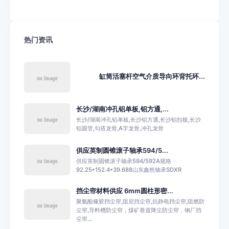
热门资讯
缸筒活塞杆空气介质导向环背托环...
长沙/湖南冲孔铝单板,铝方通,...
长沙/湖南冲孔铝单板,长沙铝方通,长沙铝扣板,长沙
铝圆管,勾搭龙骨,A字龙骨,冲孔龙骨
供应英制圆锥滚子轴承594/5...
供应英制圆锥滚子轴承594/592A规格
92.25*152.4*39.688山东鑫然轴承SDXR
挡尘帘材料供应 6mm圆柱形密...
聚氨酯橡胶挡尘帘,阻尼挡尘帘,抗静电挡尘帘,阻燃防
尘帘,导料槽防尘帘，煤矿巷道降尘防尘帘，钢厂挡
尘帘...