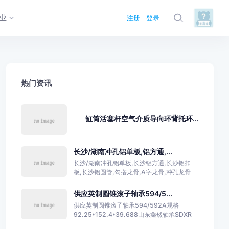
业
注册
登录
热门资讯
缸筒活塞杆空气介质导向环背托环...
长沙/湖南冲孔铝单板,铝方通,...
长沙/湖南冲孔铝单板,长沙铝方通,长沙铝扣
板,长沙铝圆管,勾搭龙骨,A字龙骨,冲孔龙骨
供应英制圆锥滚子轴承594/5...
供应英制圆锥滚子轴承594/592A规格
92.25*152.4*39.688山东鑫然轴承SDXR