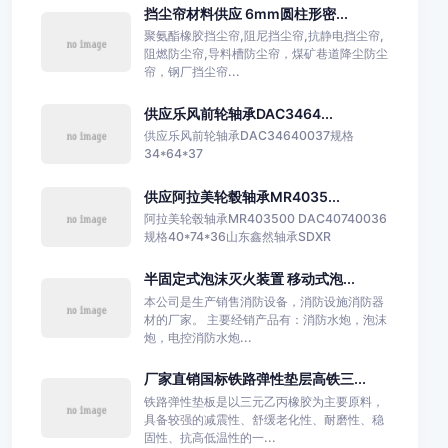
挡尘帘材料供应 6mm圆柱形密...
聚氨酯橡胶挡尘帘,阻尼挡尘帘,抗静电挡尘帘,
阻燃防尘帘,导料槽防尘帘，煤矿巷道降尘防尘
帘，钢厂挡尘帘...
供应乐风前轮轴承DAC3464...
供应乐风前轮轴承DAC34640037规格
34*64*37
供应阿拉美轮毂轴承MR4035...
阿拉美轮毂轴承MR403500 DAC40740036
规格40*74*36山东鑫然轴承SDXR
半固定式泡沫灭火装置 移动式泡...
本公司是生产销售消防设备，消防设施消防器
材的厂家。 主要经销产品有：消防水炮，泡沫
炮，电控消防水炮...
厂家直销国标铁路弹性垫层高铁三...
铁路弹性垫板是以三元乙丙橡胶为主要原料，
具备较强的减震性、舒缓老化性、耐磨性、稳
固性、抗高低温性的一...