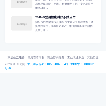
易燃易爆环境中使用。 耐磨耐用：挡尘帘产品采用
耐磨材质...
250*6型圆柱密封胶条挡尘帘...
抑尘帘的类型和特点 抑尘帘主要分为两种类型：聚
氨酯防尘帘，和橡胶防尘帘，柔性防风抑尘帘的优
点在于原...
家居生活服务
日用百货零售
商业咨询服务
工业农业制造
其他行业
2026 ©
互为网
豫公网安备41010502007354号
豫ICP备05000101
号-6