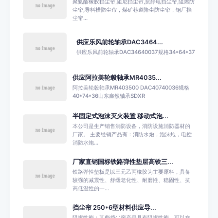
聚氨酯橡胶挡尘帘,阻尼挡尘帘,抗静电挡尘帘,阻燃防
尘帘,导料槽防尘帘，煤矿巷道降尘防尘帘，钢厂挡
尘帘...
供应乐风前轮轴承DAC3464...
供应乐风前轮轴承DAC34640037规格34*64*37
供应阿拉美轮毂轴承MR4035...
阿拉美轮毂轴承MR403500 DAC40740036规格
40*74*36山东鑫然轴承SDXR
半固定式泡沫灭火装置 移动式泡...
本公司是生产销售消防设备，消防设施消防器材的
厂家。 主要经销产品有：消防水炮，泡沫炮，电控
消防水炮...
厂家直销国标铁路弹性垫层高铁三...
铁路弹性垫板是以三元乙丙橡胶为主要原料，具备
较强的减震性、舒缓老化性、耐磨性、稳固性、抗
高低温性的一...
挡尘帘 250*6型材料供应导...
阻燃性能：某些挡尘帘产品具有阻燃性能，可以在