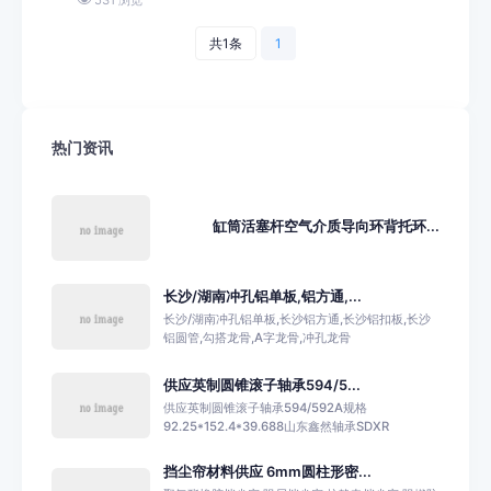
共1条
1
热门资讯
缸筒活塞杆空气介质导向环背托环...
长沙/湖南冲孔铝单板,铝方通,...
长沙/湖南冲孔铝单板,长沙铝方通,长沙铝扣板,长沙
铝圆管,勾搭龙骨,A字龙骨,冲孔龙骨
供应英制圆锥滚子轴承594/5...
供应英制圆锥滚子轴承594/592A规格
92.25*152.4*39.688山东鑫然轴承SDXR
挡尘帘材料供应 6mm圆柱形密...