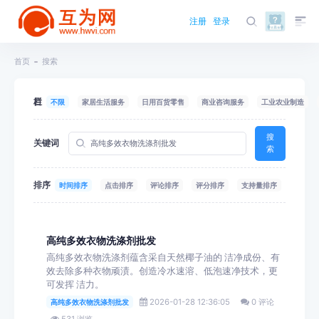
注册
登录
首页
搜索
栏目
不限
家居生活服务
日用百货零售
商业咨询服务
工业农业制造
搜
关键词
索
排序
时间排序
点击排序
评论排序
评分排序
支持量排序
高纯多效衣物洗涤剂批发
高纯多效衣物洗涤剂蕴含采自天然椰子油的 洁净成份、有
效去除多种衣物顽渍。创造冷水速溶、低泡速净技术，更
可发挥 洁力。
2026-01-28 12:36:05
0 评论
高纯多效衣物洗涤剂批发
531 浏览