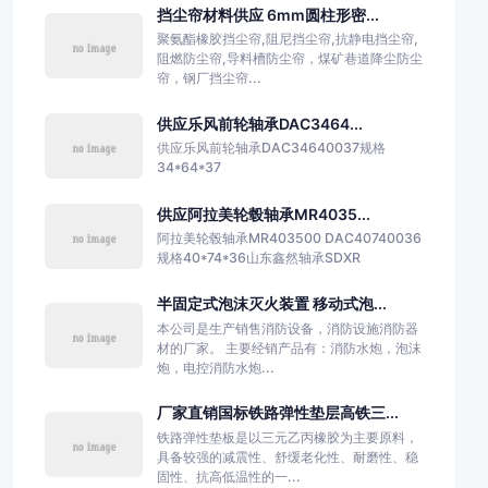
挡尘帘材料供应 6mm圆柱形密...
聚氨酯橡胶挡尘帘,阻尼挡尘帘,抗静电挡尘帘,
阻燃防尘帘,导料槽防尘帘，煤矿巷道降尘防尘
帘，钢厂挡尘帘...
供应乐风前轮轴承DAC3464...
供应乐风前轮轴承DAC34640037规格
34*64*37
供应阿拉美轮毂轴承MR4035...
阿拉美轮毂轴承MR403500 DAC40740036
规格40*74*36山东鑫然轴承SDXR
半固定式泡沫灭火装置 移动式泡...
本公司是生产销售消防设备，消防设施消防器
材的厂家。 主要经销产品有：消防水炮，泡沫
炮，电控消防水炮...
厂家直销国标铁路弹性垫层高铁三...
铁路弹性垫板是以三元乙丙橡胶为主要原料，
具备较强的减震性、舒缓老化性、耐磨性、稳
固性、抗高低温性的一...