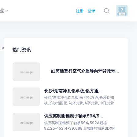
业
注册
登录
汽配
建材
热门资讯
缸筒活塞杆空气介质导向环背托环...
长沙/湖南冲孔铝单板,铝方通,...
长沙/湖南冲孔铝单板,长沙铝方通,长沙铝扣
板,长沙铝圆管,勾搭龙骨,A字龙骨,冲孔龙骨
供应英制圆锥滚子轴承594/5...
供应英制圆锥滚子轴承594/592A规格
92.25*152.4*39.688山东鑫然轴承SDXR