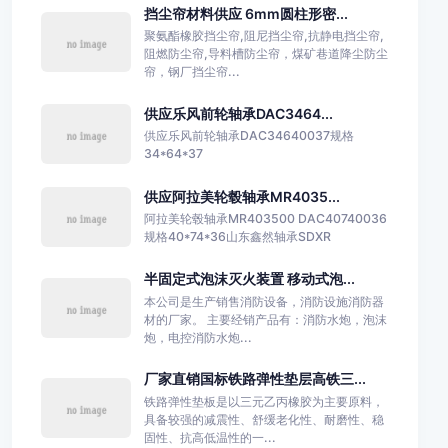
挡尘帘材料供应 6mm圆柱形密...
聚氨酯橡胶挡尘帘,阻尼挡尘帘,抗静电挡尘帘,
阻燃防尘帘,导料槽防尘帘，煤矿巷道降尘防尘
帘，钢厂挡尘帘...
供应乐风前轮轴承DAC3464...
供应乐风前轮轴承DAC34640037规格
34*64*37
供应阿拉美轮毂轴承MR4035...
阿拉美轮毂轴承MR403500 DAC40740036
规格40*74*36山东鑫然轴承SDXR
半固定式泡沫灭火装置 移动式泡...
本公司是生产销售消防设备，消防设施消防器
材的厂家。 主要经销产品有：消防水炮，泡沫
炮，电控消防水炮...
厂家直销国标铁路弹性垫层高铁三...
铁路弹性垫板是以三元乙丙橡胶为主要原料，
具备较强的减震性、舒缓老化性、耐磨性、稳
固性、抗高低温性的一...