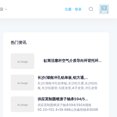
业
注册
登录
热门资讯
缸筒活塞杆空气介质导向环背托环...
长沙/湖南冲孔铝单板,铝方通,...
长沙/湖南冲孔铝单板,长沙铝方通,长沙铝扣
板,长沙铝圆管,勾搭龙骨,A字龙骨,冲孔龙骨
供应英制圆锥滚子轴承594/5...
供应英制圆锥滚子轴承594/592A规格
92.25*152.4*39.688山东鑫然轴承SDXR