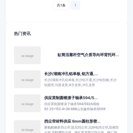
共1条
1
热门资讯
缸筒活塞杆空气介质导向环背托环...
长沙/湖南冲孔铝单板,铝方通,...
长沙/湖南冲孔铝单板,长沙铝方通,长沙铝扣板,长沙
铝圆管,勾搭龙骨,A字龙骨,冲孔龙骨
供应英制圆锥滚子轴承594/5...
供应英制圆锥滚子轴承594/592A规格
92.25*152.4*39.688山东鑫然轴承SDXR
挡尘帘材料供应 6mm圆柱形密...
聚氨酯橡胶挡尘帘,阻尼挡尘帘,抗静电挡尘帘,阻燃防
尘帘,导料槽防尘帘，煤矿巷道降尘防尘帘，钢厂挡