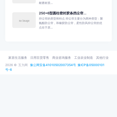
耐磨材质...
250*6型圆柱密封胶条挡尘帘...
抑尘帘的类型和特点 抑尘帘主要分为两种类型：聚
氨酯防尘帘，和橡胶防尘帘，柔性防风抑尘帘的优
点在于原...
家居生活服务
日用百货零售
商业咨询服务
工业农业制造
其他行业
2026 ©
互为网
豫公网安备41010502007354号
豫ICP备05000101
号-6