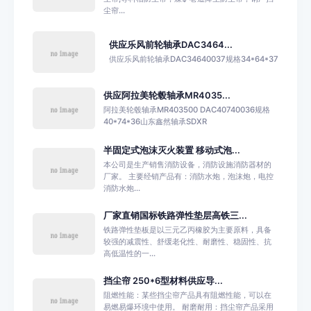
尘帘...
供应乐风前轮轴承DAC3464...
供应乐风前轮轴承DAC34640037规格34*64*37
供应阿拉美轮毂轴承MR4035...
阿拉美轮毂轴承MR403500 DAC40740036规格
40*74*36山东鑫然轴承SDXR
半固定式泡沫灭火装置 移动式泡...
本公司是生产销售消防设备，消防设施消防器材的
厂家。 主要经销产品有：消防水炮，泡沫炮，电控
消防水炮...
厂家直销国标铁路弹性垫层高铁三...
铁路弹性垫板是以三元乙丙橡胶为主要原料，具备
较强的减震性、舒缓老化性、耐磨性、稳固性、抗
高低温性的一...
挡尘帘 250*6型材料供应导...
阻燃性能：某些挡尘帘产品具有阻燃性能，可以在
易燃易爆环境中使用。 耐磨耐用：挡尘帘产品采用