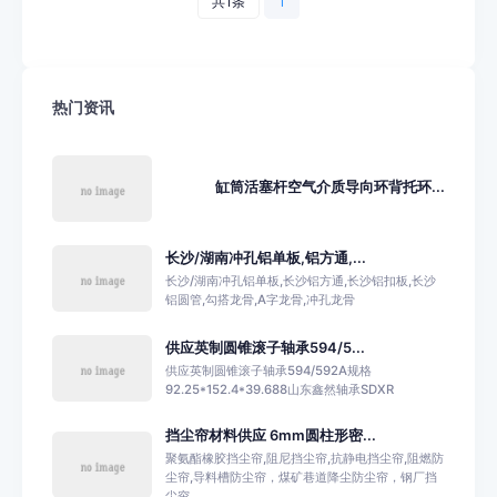
共1条
1
热门资讯
缸筒活塞杆空气介质导向环背托环...
长沙/湖南冲孔铝单板,铝方通,...
长沙/湖南冲孔铝单板,长沙铝方通,长沙铝扣板,长沙
铝圆管,勾搭龙骨,A字龙骨,冲孔龙骨
供应英制圆锥滚子轴承594/5...
供应英制圆锥滚子轴承594/592A规格
92.25*152.4*39.688山东鑫然轴承SDXR
挡尘帘材料供应 6mm圆柱形密...
聚氨酯橡胶挡尘帘,阻尼挡尘帘,抗静电挡尘帘,阻燃防
尘帘,导料槽防尘帘，煤矿巷道降尘防尘帘，钢厂挡
尘帘...