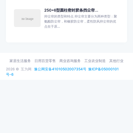
250*6型圆柱密封胶条挡尘帘...
抑尘帘的类型和特点 抑尘帘主要分为两种类型：聚
氨酯防尘帘，和橡胶防尘帘，柔性防风抑尘帘的优
点在于原...
家居生活服务
日用百货零售
商业咨询服务
工业农业制造
其他行业
2026 ©
互为网
豫公网安备41010502007354号
豫ICP备05000101
号-6