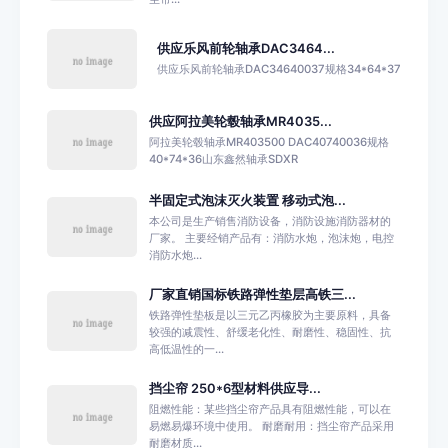
供应乐风前轮轴承DAC3464...
供应乐风前轮轴承DAC34640037规格34*64*37
供应阿拉美轮毂轴承MR4035...
阿拉美轮毂轴承MR403500 DAC40740036规格
40*74*36山东鑫然轴承SDXR
半固定式泡沫灭火装置 移动式泡...
本公司是生产销售消防设备，消防设施消防器材的
厂家。 主要经销产品有：消防水炮，泡沫炮，电控
消防水炮...
厂家直销国标铁路弹性垫层高铁三...
铁路弹性垫板是以三元乙丙橡胶为主要原料，具备
较强的减震性、舒缓老化性、耐磨性、稳固性、抗
高低温性的一...
挡尘帘 250*6型材料供应导...
阻燃性能：某些挡尘帘产品具有阻燃性能，可以在
易燃易爆环境中使用。 耐磨耐用：挡尘帘产品采用
耐磨材质...