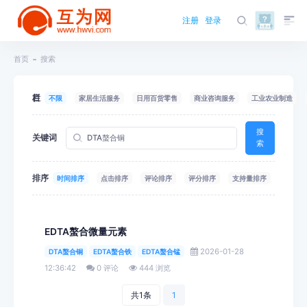
注册
登录
首页
搜索
栏目
不限
家居生活服务
日用百货零售
商业咨询服务
工业农业制造
搜
关键词
索
排序
时间排序
点击排序
评论排序
评分排序
支持量排序
EDTA螯合微量元素
2026-01-28
DTA螯合铜
EDTA螯合铁
EDTA螯合锰
12:36:42
0 评论
444 浏览
共1条
1