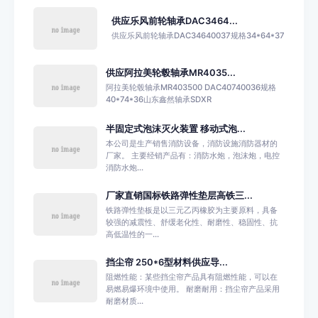
供应乐风前轮轴承DAC3464...
供应乐风前轮轴承DAC34640037规格34*64*37
供应阿拉美轮毂轴承MR4035...
阿拉美轮毂轴承MR403500 DAC40740036规格
40*74*36山东鑫然轴承SDXR
半固定式泡沫灭火装置 移动式泡...
本公司是生产销售消防设备，消防设施消防器材的
厂家。 主要经销产品有：消防水炮，泡沫炮，电控
消防水炮...
厂家直销国标铁路弹性垫层高铁三...
铁路弹性垫板是以三元乙丙橡胶为主要原料，具备
较强的减震性、舒缓老化性、耐磨性、稳固性、抗
高低温性的一...
挡尘帘 250*6型材料供应导...
阻燃性能：某些挡尘帘产品具有阻燃性能，可以在
易燃易爆环境中使用。 耐磨耐用：挡尘帘产品采用
耐磨材质...