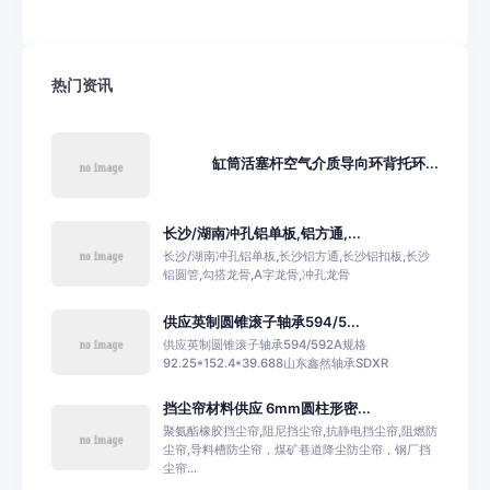
热门资讯
缸筒活塞杆空气介质导向环背托环...
长沙/湖南冲孔铝单板,铝方通,...
长沙/湖南冲孔铝单板,长沙铝方通,长沙铝扣板,长沙
铝圆管,勾搭龙骨,A字龙骨,冲孔龙骨
供应英制圆锥滚子轴承594/5...
供应英制圆锥滚子轴承594/592A规格
92.25*152.4*39.688山东鑫然轴承SDXR
挡尘帘材料供应 6mm圆柱形密...
聚氨酯橡胶挡尘帘,阻尼挡尘帘,抗静电挡尘帘,阻燃防
尘帘,导料槽防尘帘，煤矿巷道降尘防尘帘，钢厂挡
尘帘...