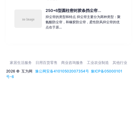
250*6型圆柱密封胶条挡尘帘...
抑尘帘的类型和特点 抑尘帘主要分为两种类型：聚
氨酯防尘帘，和橡胶防尘帘，柔性防风抑尘帘的优
点在于原...
家居生活服务
日用百货零售
商业咨询服务
工业农业制造
其他行业
2026 ©
互为网
豫公网安备41010502007354号
豫ICP备05000101
号-6