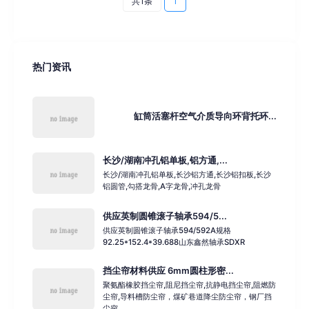
共1条
1
热门资讯
缸筒活塞杆空气介质导向环背托环...
长沙/湖南冲孔铝单板,铝方通,...
长沙/湖南冲孔铝单板,长沙铝方通,长沙铝扣板,长沙
铝圆管,勾搭龙骨,A字龙骨,冲孔龙骨
供应英制圆锥滚子轴承594/5...
供应英制圆锥滚子轴承594/592A规格
92.25*152.4*39.688山东鑫然轴承SDXR
挡尘帘材料供应 6mm圆柱形密...
聚氨酯橡胶挡尘帘,阻尼挡尘帘,抗静电挡尘帘,阻燃防
尘帘,导料槽防尘帘，煤矿巷道降尘防尘帘，钢厂挡
尘帘...