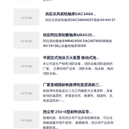
供应乐风前轮轴承DAC3464...
供应乐风前轮轴承DAC34640037规格34*64*37
供应阿拉美轮毂轴承MR4035...
阿拉美轮毂轴承MR403500 DAC40740036规格
40*74*36山东鑫然轴承SDXR
半固定式泡沫灭火装置 移动式泡...
本公司是生产销售消防设备，消防设施消防器材的
厂家。 主要经销产品有：消防水炮，泡沫炮，电控
消防水炮...
厂家直销国标铁路弹性垫层高铁三...
铁路弹性垫板是以三元乙丙橡胶为主要原料，具备
较强的减震性、舒缓老化性、耐磨性、稳固性、抗
高低温性的一...
挡尘帘 250*6型材料供应导...
阻燃性能：某些挡尘帘产品具有阻燃性能，可以在
易燃易爆环境中使用。 耐磨耐用：挡尘帘产品采用
耐磨材质...