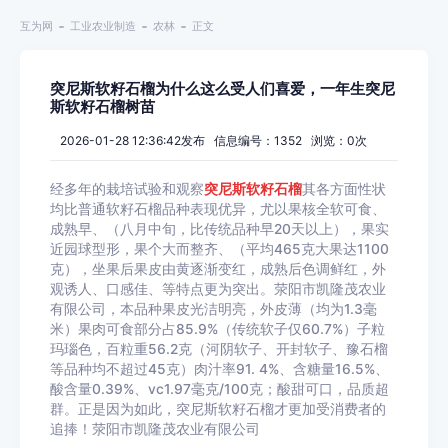
互为网
工业农业制造
农林
正文
突尼斯软籽石榴为什么这么受人们喜爱，一年生突尼
斯软籽石榴树苗
2026-01-28 12:36:42发布 信息编号：1352 浏览：
0
次
经多年的栽培试验和观察
突尼斯软籽石榴
其各方面性状
均比普通软籽石榴品种表现优异，尤以果核全软可食、
成熟早、（八月中旬，比传统品种早20天以上），果实
近园球型形，果个大而整齐、（平均465克大果达1100
克），坐果后果皮由黄逐渐变红，成熟后色调鲜红，外
观诱人、口感佳、等特点更为突出。荥阳市凯隆茂农业
有限公司，本品种果皮光洁明亮，外皮薄（均为1.3毫
米）果肉可食部分占85.9%（传统软子仅60.7%）子粒
玛瑙色，百粒重56.2克（河阴软子、开封软子、豫石榴
等品种均不超过45克）肉汁率91. 4%、含糖量16.5%、
酸含量0.39%、vc1.97毫克/100克；酸甜可口，品质超
群。正是因为如此，突尼斯软籽石榴才更加受消费者的
追捧！荥阳市凯隆茂农业有限公司