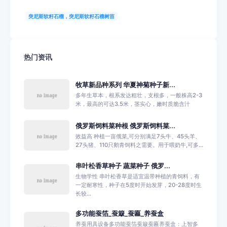
突尼斯软籽石榴，突尼斯软籽石榴树苗
热门资讯
牧草新品种系列 华夏神菊种子新...
多年生草本，根系发达粗壮，支根多，一般株高2-3
米，最高的可达3.5米，茎实心，嫩时质脆含汁
俄罗斯饲料菜种根 俄罗斯饲料菜...
效益高 种植一亩俄菜,可分别满足7头牛、45头羊、
27头猪、110只鹅青饲料之需要。用于喂奶牛,可多...
串叶松香草种子 蔬菜种子 俄罗...
生物学性 串叶松香草是适宜温带种植的青饲料，有
一定耐寒性，种子在5度时开始发芽，20-28度时生
长较...
多功能蚕箔_蚕簸_蚕匾_养蚕盒
养蚕用具设备多功能蚕箔蚕簸蚕匾养蚕盒：上智多