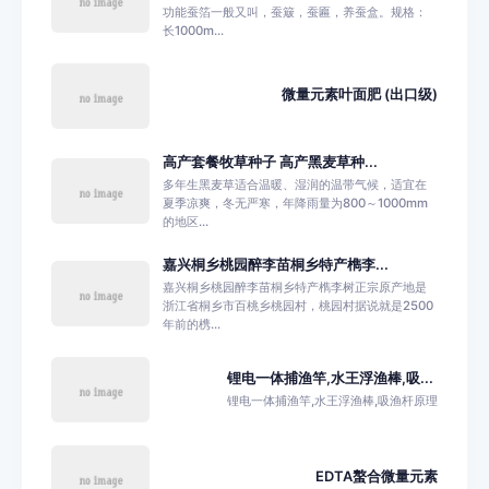
功能蚕箔一般又叫，蚕簸，蚕匾，养蚕盒。规格：
长1000m...
微量元素叶面肥 (出口级)
高产套餐牧草种子 高产黑麦草种...
多年生黑麦草适合温暖、湿润的温带气候，适宜在
夏季凉爽，冬无严寒，年降雨量为800～1000mm
的地区...
嘉兴桐乡桃园醉李苗桐乡特产檇李...
嘉兴桐乡桃园醉李苗桐乡特产檇李树正宗原产地是
浙江省桐乡市百桃乡桃园村，桃园村据说就是2500
年前的槜...
锂电一体捕渔竿,水王浮渔棒,吸...
锂电一体捕渔竿,水王浮渔棒,吸渔杆原理
EDTA螯合微量元素