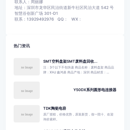
联系人：周丽娜
地址：深圳市龙华区民治街道新牛社区民治大道 542 号
智慧谷创新广场 301-D1
联系：13929492976 QQ： WX：
热门资讯
SMT空料盘架SMT废料盘回收...
注：3个以下不包快递 商品名称：废料盘架 商品品
牌：XHJ 鑫鸿基 商品产地：深圳 商品材质：...
Y50DX系列圆形电连接器
TDK陶瓷电容
原厂授权，价格优势，原装新货，假一陪十、欢迎
询价索样。