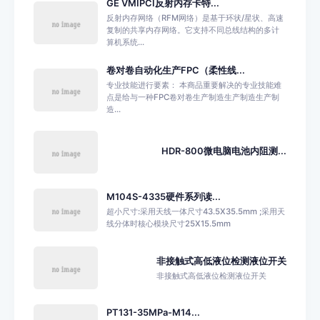
GE VMIPCI反射内存卡特...
反射内存网络（RFM网络）是基于环状/星状、高速
复制的共享内存网络。它支持不同总线结构的多计
算机系统...
卷对卷自动化生产FPC（柔性线...
专业技能进行要素： 本商品重要解决的专业技能难
点是给与一种FPC卷对卷生产制造生产制造生产制
造...
HDR-800微电脑电池内阻测...
M104S-4335硬件系列读...
超小尺寸:采用天线一体尺寸43.5X35.5mm ;采用天
线分体时核心模块尺寸25X15.5mm
非接触式高低液位检测液位开关
非接触式高低液位检测液位开关
PT131-35MPa-M14...