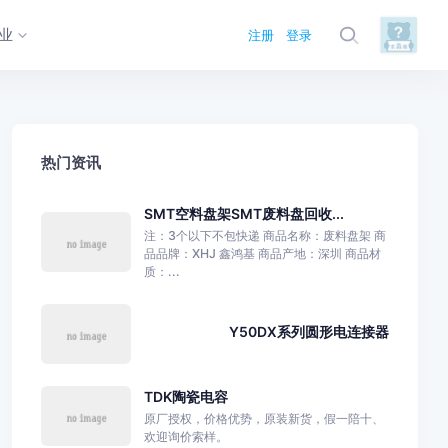
业
注册
登录
热门资讯
SMT空料盘架SMT废料盘回收...
注：3个以下不包快递 商品名称：废料盘架 商
品品牌：XHJ 鑫鸿基 商品产地：深圳 商品材
质：...
Y50DX系列圆形电连接器
TDK陶瓷电容
原厂授权，价格优势，原装新货，假一陪十、
欢迎询价索样。