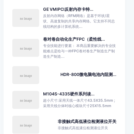
GE VMIPCI反射内存卡特...
反射内存网络（RFM网络）是基于环状/星
状、高速复制的共享内存网络。它支持不同总
线结构的多计算机系统...
卷对卷自动化生产FPC（柔性线...
专业技能进行要素： 本商品重要解决的专业技
能难点是给与一种FPC卷对卷生产制造生产制
造生产制造...
HDR-800微电脑电池内阻测...
M104S-4335硬件系列读...
超小尺寸:采用天线一体尺寸43.5X35.5mm ;
采用天线分体时核心模块尺寸25X15.5mm
非接触式高低液位检测液位开关
非接触式高低液位检测液位开关