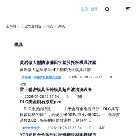
注册
登录
互为网
工业农业制造
模具
列表
模具
黄岩做大型防渗漏田字塑胶托板模具注塑
黄岩做大型防渗漏田字塑胶托板模具注塑
2026-01-28 12:38:17
0
防渗漏田字塑胶托板模具注塑
470
雷士精密模具压铸模具超声波清洗设备
2026-01-28 12:37:34
0
196
DLC类金刚石涂层pvd
DLC涂层的特性： 由于含有金刚石成分，DLC具有
很多优良的特性：高硬度-60GPa或Hv4800以上；低摩擦
系数0.02；极好的膜层致密性；良好的...
2026-01-28 12:37:34
0
440
润滑耐磨脱胶
YG3硬质合金蓝织供应钨钢板材圆棒现货