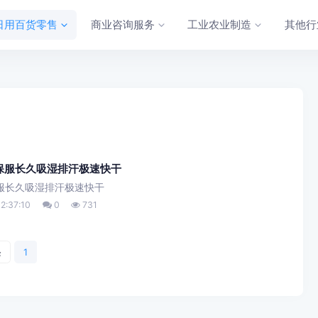
日用百货零售
商业咨询服务
工业农业制造
其他行
劳保服长久吸湿排汗极速快干
保服长久吸湿排汗极速快干
2:37:10
0
731
条
1