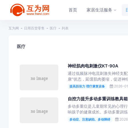
首页
家居生活服务
互为网
日用百货零售
医疗
列表
医疗
神经肌肉电刺激仪KT-90A
通过低频脉冲电流刺激失神经支配
康”状态，延缓肌肉萎缩，促进神
2026-01
提高肌张力 理疗康复设备
自控力提升多动多重训练教具箱
多动多重症是儿童期常见的心理行
响孩子的健康成长。多动多重训练
2026-
多动症、注意缺陷、多动障碍