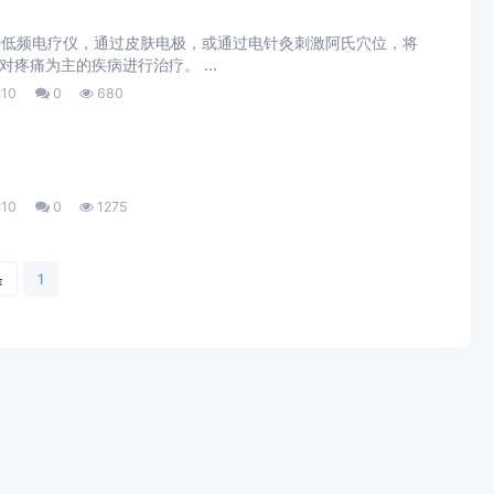
一种低频电疗仪，通过皮肤电极，或通过电针灸刺激阿氏穴位，将
疼痛为主的疾病进行治疗。 ...
:10
0
680
:10
0
1275
条
1