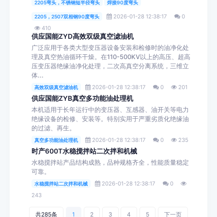
2205弯头，不锈钢短半径弯头
焊接90度弯头
2026-01-28 12:38:17
0
2205，2507双相钢90度弯头
410
供应国能ZYD高效双级真空滤油机
广泛应用于各类大型变压器设备安装和检修时的油净化处
理及真空热油循环干燥。在110-500KV以上的高压、超高
压变压器绝缘油净化处理，二次高真空分离系统，三维立
体...
2026-01-28 12:38:17
0
201
高效双级真空滤油机
供应国能ZYB真空多功能油处理机
本机适用于长年运行中的变压器、互感器、油开关等电力
绝缘设备的检修、安装等。特别实用于严重劣质化绝缘油
的过滤、再生。
2026-01-28 12:38:17
0
235
真空多功能油处理机
时产600T水稳搅拌站二次拌和机械
水稳搅拌站产品结构成熟，品种规格齐全，性能质量稳定
可靠。
2026-01-28 12:38:17
0
水稳搅拌站二次拌和机械
243
共285条
1
2
3
4
5
下一页