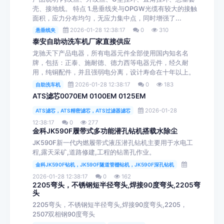
壳、接地线。 特点 1.悬垂线夹与OPGW光缆有较大的接触
面积，应力分布均匀，无应力集中点，同时增强了...
2026-01-28 12:38:17
0
310
悬垂线夹
泰安自助动洗车机厂家直接供应
龙驰天下产品电器，所有电器元件全部使用国内知名名
牌，包括：正泰、施耐德、德力西等电器元件，经久耐
用，纯铜配件，并且强弱电分离，设计寿命在十年以上。
2026-01-28 12:38:17
0
183
自助洗车机
ATS滤芯0070EM 0100EM 0125EM
2026-01-28
ATS滤芯，ATS精密滤芯，ATS过滤器滤芯
12:38:17
0
277
金科JK590F履带式多功能潜孔钻机搭载水除尘
JK590F新一代内燃履带式液压潜孔钻机主要用于水电工
程,露天采矿,道路修建,工程的钻凿孔作业。
金科JK590F钻机，JK590F隧道管棚钻机，JK590F深孔钻机
2026-01-28 12:38:17
0
162
2205弯头，不锈钢短半径弯头,焊接90度弯头,2205弯
头
2205弯头，不锈钢短半径弯头,焊接90度弯头,2205，
2507双相钢90度弯头