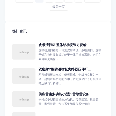
最后一页
热门资讯
皮带清扫箱 整体结构安装方便输...
皮带机清扫箱是一种集皮带清洗、多级清扫、皮带
干燥和物料收集等功能于一体的清扫系统。它的主
要目标是确保...
双密封Y型防溢裙板夹持器压件厂...
双密封裙板由立板、侧板组成，侧板与立板为一
体，起到双层密封的作用，密封效果好；可根据皮
带边缘与导料槽...
供应甘肃多功能小型扫雪除雪设备
手推式小型扫雪机由原动机、传动装置、集雪装
置、抛雪装置、行走系统和操作系统组成