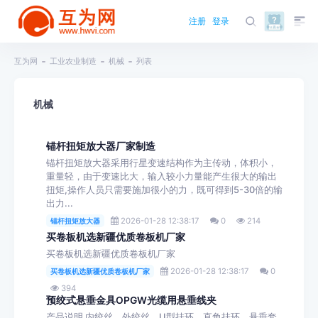
注册
登录
互为网
工业农业制造
机械
列表
机械
锚杆扭矩放大器厂家制造
锚杆扭矩放大器采用行星变速结构作为主传动，体积小，
重量轻，由于变速比大，输入较小力量能产生很大的输出
扭矩,操作人员只需要施加很小的力，既可得到5-30倍的输
出力...
2026-01-28 12:38:17
0
214
锚杆扭矩放大器
买卷板机选新疆优质卷板机厂家
买卷板机选新疆优质卷板机厂家
2026-01-28 12:38:17
0
买卷板机选新疆优质卷板机厂家
394
预绞式悬垂金具OPGW光缆用悬垂线夹
产品说明 内绞丝、外绞丝、U型挂环、直角挂环、悬垂套