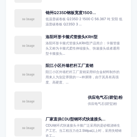
锦州Q235D钢板宽度1500...
低温普碳卷板 Q235D 2 1500 C 56.367 吨 安阳 低
温普碳卷板 Q235D 3 ...
洛阳环形卡箍式管接头KRH型
洛阳环形卡箍式管接头KRH型产品简介：卡箍管接
头又称为卡箍式柔性伸缩接头、快速接头或者通用
型卡箍接头...
阳江小区外墙栏杆工厂直销
阳江小区外墙栏杆工厂直销采用锌合金材料制作的
用来人为划定界限的一~种屏障，由于其具有高强
度、高硬度、...
供应电气石(碧玺)粉
供应电气石(碧玺)粉
厂家直供CDU型钢环式快速接头...
CDU钢环式快速接头卡箍广泛采用的是砂模浇铸生
产工艺。当工程压力在2.5Mpa以上时，采用失蜡铸
造工...