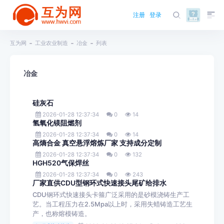
注册
登录
互为网
工业农业制造
冶金
列表
冶金
硅灰石
2026-01-28 12:37:34
0
14
氢氧化镁阻燃剂
2026-01-28 12:37:34
0
14
高熵合金 真空悬浮熔炼厂家 支持成分定制
2026-01-28 12:37:34
0
132
HGH520气保焊丝
2026-01-28 12:37:34
0
243
厂家直供CDU型钢环式快速接头尾矿给排水
CDU钢环式快速接头卡箍广泛采用的是砂模浇铸生产工
艺。当工程压力在2.5Mpa以上时，采用失蜡铸造工艺生
产，也称熔模铸造。