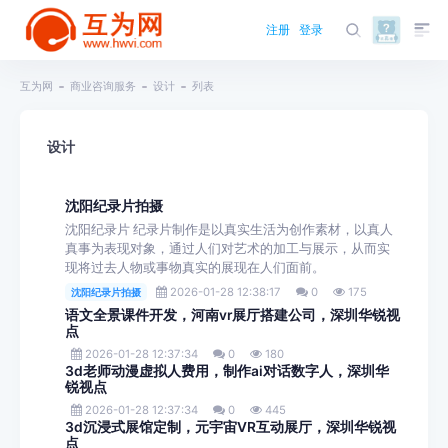
注册
登录
互为网
商业咨询服务
设计
列表
设计
沈阳纪录片拍摄
沈阳纪录片 纪录片制作是以真实生活为创作素材，以真人
真事为表现对象，通过人们对艺术的加工与展示，从而实
现将过去人物或事物真实的展现在人们面前。
2026-01-28 12:38:17
0
175
沈阳纪录片拍摄
语文全景课件开发，河南vr展厅搭建公司，深圳华锐视
点
2026-01-28 12:37:34
0
180
3d老师动漫虚拟人费用，制作ai对话数字人，深圳华
锐视点
2026-01-28 12:37:34
0
445
3d沉浸式展馆定制，元宇宙VR互动展厅，深圳华锐视
点