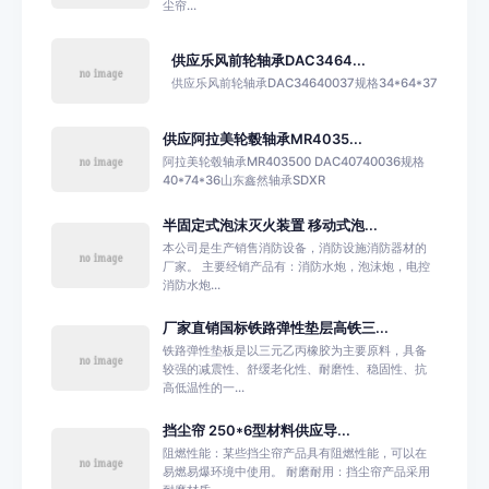
尘帘...
供应乐风前轮轴承DAC3464...
供应乐风前轮轴承DAC34640037规格34*64*37
供应阿拉美轮毂轴承MR4035...
阿拉美轮毂轴承MR403500 DAC40740036规格
40*74*36山东鑫然轴承SDXR
半固定式泡沫灭火装置 移动式泡...
本公司是生产销售消防设备，消防设施消防器材的
厂家。 主要经销产品有：消防水炮，泡沫炮，电控
消防水炮...
厂家直销国标铁路弹性垫层高铁三...
铁路弹性垫板是以三元乙丙橡胶为主要原料，具备
较强的减震性、舒缓老化性、耐磨性、稳固性、抗
高低温性的一...
挡尘帘 250*6型材料供应导...
阻燃性能：某些挡尘帘产品具有阻燃性能，可以在
易燃易爆环境中使用。 耐磨耐用：挡尘帘产品采用