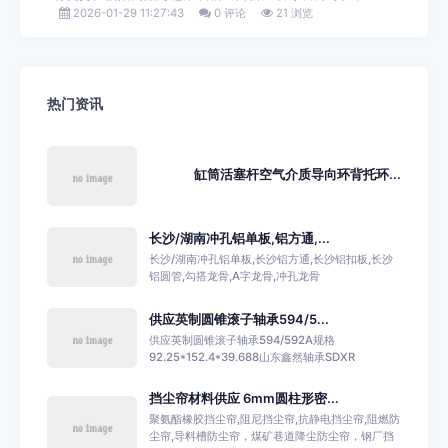
2026-01-29 11:27:43
0 评论
21 浏览
热门资讯
缸筒活塞杆空气介质导向环背托环...
长沙/湖南冲孔铝单板,铝方通,...
长沙/湖南冲孔铝单板,长沙铝方通,长沙铝扣板,长沙
铝圆管,勾搭龙骨,A字龙骨,冲孔龙骨
供应英制圆锥滚子轴承594/5...
供应英制圆锥滚子轴承594/592A规格
92.25*152.4*39.688山东鑫然轴承SDXR
挡尘帘材料供应 6mm圆柱形密...
聚氨酯橡胶挡尘帘,阻尼挡尘帘,抗静电挡尘帘,阻燃防
尘帘,导料槽防尘帘，煤矿巷道降尘防尘帘，钢厂挡