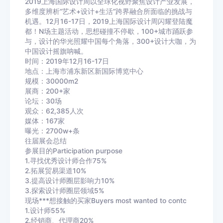
2019上海国际设计周以全球化视野聚焦设计产业发展，
多维度辨析“艺术+设计+生活”跨界融合所面临的挑战与
机遇。12月16-17日，2019上海国际设计周闪耀登陆魔
都！N场主题活动，思想碰撞不停歇，100+城市踊跃参
与，设计的华光照耀中国每个角落，300+设计大咖，为
中国设计摇旗呐喊。
时间：2019年12月16-17日
地点：上海市浦东新区新国际博览中心
规模：30000m2
展商：200+家
论坛：30场
观众：62,385人次
媒体：167家
曝光：2700w+条
往届展会总结
参展目的Participation purpose
1.寻找优秀设计师合作75%
2.拓展贸易渠道10%
3.提高设计师圈层影响力10%
3.探索设计师圈层领域5%
现场***想接触的买家Buyers most wanted to contc
1.设计师55%
2.经销商、代理商20%