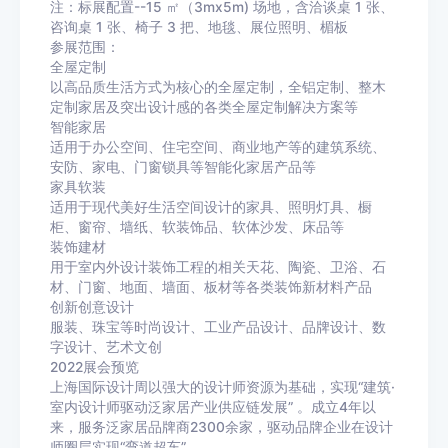
注：标展配置--15 ㎡（3mx5m) 场地，含洽谈桌 1 张、
咨询桌 1 张、椅子 3 把、地毯、展位照明、楣板
参展范围：
全屋定制
以高品质生活方式为核心的全屋定制，全铝定制、整木
定制家居及突出设计感的各类全屋定制解决方案等
智能家居
适用于办公空间、住宅空间、商业地产等的建筑系统、
安防、家电、门窗锁具等智能化家居产品等
家具软装
适用于现代美好生活空间设计的家具、照明灯具、橱
柜、窗帘、墙纸、软装饰品、软体沙发、床品等
装饰建材
用于室内外设计装饰工程的相关天花、陶瓷、卫浴、石
材、门窗、地面、墙面、板材等各类装饰新材料产品
创新创意设计
服装、珠宝等时尚设计、工业产品设计、品牌设计、数
字设计、艺术文创
2022展会预览
上海国际设计周以强大的设计师资源为基础，实现“建筑·
室内设计师驱动泛家居产业供应链发展” 。成立4年以
来，服务泛家居品牌商2300余家，驱动品牌企业在设计
师圈层实现“弯道超车”。