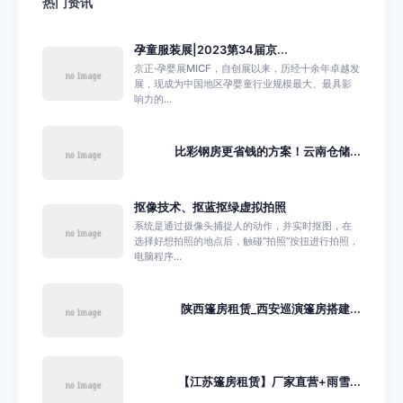
热门资讯
孕童服装展|2023第34届京...
京正·孕婴展MICF，自创展以来，历经十余年卓越发
展，现成为中国地区孕婴童行业规模最大、最具影
响力的...
比彩钢房更省钱的方案！云南仓储...
抠像技术、抠蓝抠绿虚拟拍照
系统是通过摄像头捕捉人的动作，并实时抠图，在
选择好想拍照的地点后，触碰“拍照”按扭进行拍照，
电脑程序...
陕西篷房租赁_西安巡演篷房搭建...
【江苏篷房租赁】厂家直营+雨雪...