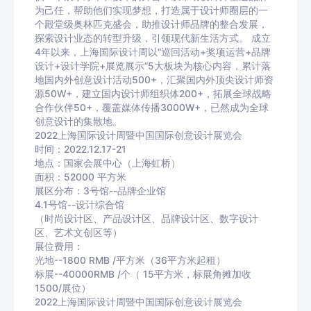
为己任，帮助他们实现梦想，打造属于设计师圈层的一
个殿堂级奥林匹克盛会，助推设计师品牌的整合发展，
探索设计业态的转型升级，引领现代新生活方式。 成立
4年以来，上海国际设计周以“巡回活动+奖项运营+品牌
设计+设计学院+展览展示”5大板块为核心内容，累计落
地国内外创意设计活动500+，汇聚国内外顶尖设计师资
源50W+，建立国内设计师组织体200+，拓展全球战略
合作伙伴50+，覆盖媒体传播3000W+，已然成为全球
创意设计的集散地。
2022上海国际设计周暨中国国际创意设计展览会
时间：2022.12.17-21
地点：国家会展中心（上海虹桥）
面积：52000 平方米
展区分布：3号馆--品牌企业馆
4.1号馆--设计综合馆
（时尚设计区、产品设计区、品牌设计区、数字设计
区、艺术文创区等）
展位费用：
光地--1800 RMB /平方米（36平方米起租）
标展--40000RMB /个（ 15平方米，标展角摊加收
1500/展位）
2022上海国际设计周暨中国国际创意设计展览会