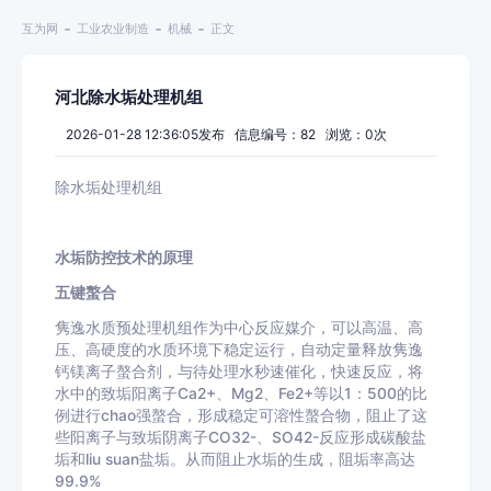
互为网
工业农业制造
机械
正文
河北除水垢处理机组
2026-01-28 12:36:05发布 信息编号：82 浏览：
0
次
除水垢处理机组
水垢防控技术的原理
五键螯合
隽逸水质预处理机组作为中心反应媒介，可以高温、高
压、高硬度的水质环境下稳定运行，自动定量释放隽逸
钙镁离子螯合剂，与待处理水秒速催化，快速反应，将
水中的致垢阳离子
Ca2+、Mg2、Fe2+等以1：500的比
例进行chao强螯合，形成稳定可溶性螯合物，阻止了这
些阳离子与致垢阴离子CO32-、SO42-反应形成碳酸盐
垢和liu suan盐垢。从而阻止水垢的生成，阻垢率高达
99.9%