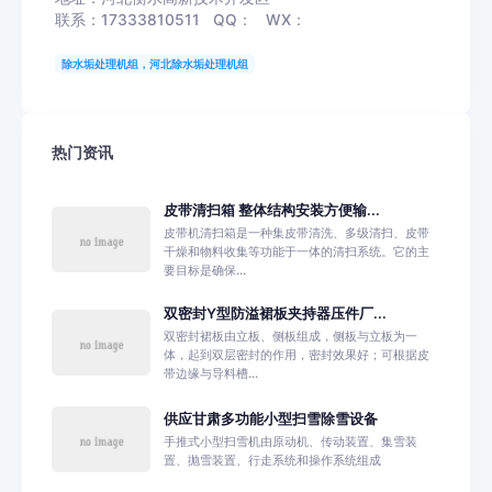
联系：17333810511 QQ： WX：
除水垢处理机组，河北除水垢处理机组
热门资讯
皮带清扫箱 整体结构安装方便输...
皮带机清扫箱是一种集皮带清洗、多级清扫、皮带
干燥和物料收集等功能于一体的清扫系统。它的主
要目标是确保...
双密封Y型防溢裙板夹持器压件厂...
双密封裙板由立板、侧板组成，侧板与立板为一
体，起到双层密封的作用，密封效果好；可根据皮
带边缘与导料槽...
供应甘肃多功能小型扫雪除雪设备
手推式小型扫雪机由原动机、传动装置、集雪装
置、抛雪装置、行走系统和操作系统组成