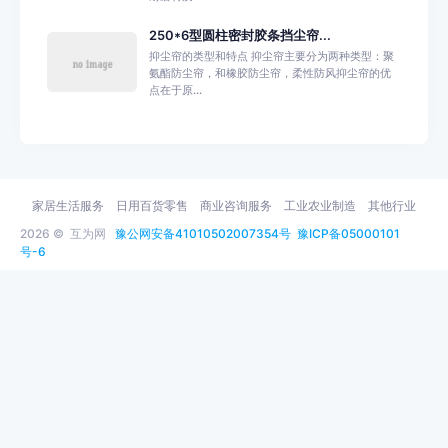
250*6型圆柱密封胶条挡尘帘...
抑尘帘的类型和特点 抑尘帘主要分为两种类型：聚
氨酯防尘帘，和橡胶防尘帘，柔性防风抑尘帘的优
点在于原...
家居生活服务
日用百货零售
商业咨询服务
工业农业制造
其他行业
2026 ©
互为网
豫公网安备41010502007354号
豫ICP备05000101
号-6