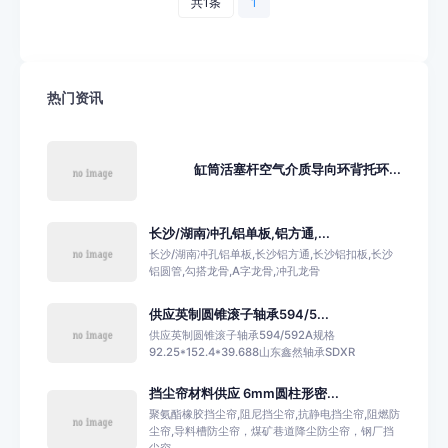
共1条
1
热门资讯
缸筒活塞杆空气介质导向环背托环...
长沙/湖南冲孔铝单板,铝方通,...
长沙/湖南冲孔铝单板,长沙铝方通,长沙铝扣板,长沙
铝圆管,勾搭龙骨,A字龙骨,冲孔龙骨
供应英制圆锥滚子轴承594/5...
供应英制圆锥滚子轴承594/592A规格
92.25*152.4*39.688山东鑫然轴承SDXR
挡尘帘材料供应 6mm圆柱形密...
聚氨酯橡胶挡尘帘,阻尼挡尘帘,抗静电挡尘帘,阻燃防
尘帘,导料槽防尘帘，煤矿巷道降尘防尘帘，钢厂挡
尘帘...