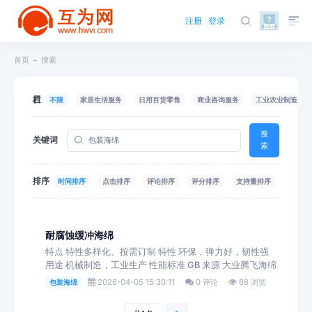
注册
登录
首页
搜索
栏目
不限
家居生活服务
日用百货零售
商业咨询服务
工业农业制造
搜
关键词
索
排序
时间排序
点击排序
评论排序
评分排序
支持量排序
耐腐蚀缓冲海绵
特点 特性多样化、按需订制 特性 环保，弹力好，韧性强
用途 机械制造，工业生产 性能标准 GB 来源 大业腾飞海绵
2026-04-05 15:30:11
0 评论
68 浏览
包装海绵