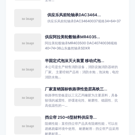
供应乐风前轮轴承DAC3464...
供应乐风前轮轴承DAC34640037规格34*64*37
供应阿拉美轮毂轴承MR4035...
阿拉美轮毂轴承MR403500 DAC40740036规格
40*74*36山东鑫然轴承SDXR
半固定式泡沫灭火装置 移动式泡...
本公司是生产销售消防设备，消防设施消防器材的
厂家。 主要经销产品有：消防水炮，泡沫炮，电控
消防水炮...
厂家直销国标铁路弹性垫层高铁三...
铁路弹性垫板是以三元乙丙橡胶为主要原料，具备
较强的减震性、舒缓老化性、耐磨性、稳固性、抗
高低温性的一...
挡尘帘 250*6型材料供应导...
阻燃性能：某些挡尘帘产品具有阻燃性能，可以在
易燃易爆环境中使用。 耐磨耐用：挡尘帘产品采用
耐磨材质...